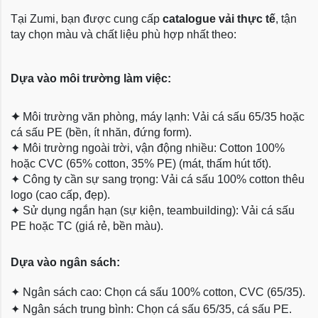
Tại Zumi, bạn được cung cấp
catalogue vải thực tế
, tận
tay chọn màu và chất liệu phù hợp nhất theo:
Dựa vào môi trường làm việc:
✦
Môi trường văn phòng, máy lạnh: Vải cá sấu 65/35 hoặc
cá sấu PE (bền, ít nhăn, đứng form).
✦
Môi trường ngoài trời, vận động nhiều: Cotton 100%
hoặc CVC (65% cotton, 35% PE) (mát, thấm hút tốt).
✦
Công ty cần sự sang trọng: Vải cá sấu 100% cotton thêu
logo (cao cấp, đẹp).
✦
Sử dụng ngắn hạn (sự kiện, teambuilding): Vải cá sấu
PE hoặc TC (giá rẻ, bền màu).
Dựa
vào ngân sách:
✦
Ngân sách cao: Chọn cá sấu 100% cotton, CVC (65/35).
✦
Ngân sách trung bình: Chọn cá sấu 65/35, cá sấu PE.