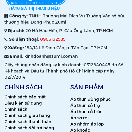
Công ty:
TNHH Thương Mại Dịch Vụ Trường Vân sở hữu
thương hiệu Đồng Phục Zumi
Địa chỉ:
20 Hồ Hảo Hớn, P. Cầu Ông Lãnh, TP.HCM
Số điện thoại:
0903132585
Xưởng:
184/14 Lê Đình Cẩn, p. Tân Tạo, TP.HCM
Email:
kinhdoanh@zumi.com.vn
Giấy chứng nhận đăng ký kinh doanh: 0312840445 do Sở
Kế hoạch và Đầu tư Thành phố Hồ Chí Minh cấp ngày
02/7/2014
CHÍNH SÁCH
SẢN PHẨM
Chính sách bảo mật
Áo thun đồng phục
Điều kiện sử dụng
Áo thun cổ trụ
Chính sách
Áo thun cổ tròn
Chính sách giao hàng
Áo sơ mi
Chính sách thanh toán
Áo nhóm áo lớp
Chính sách đổi trả hàng
Áo khoác