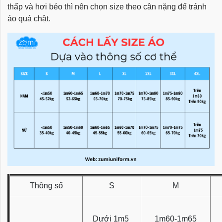
thấp và hơi béo thì nên chọn size theo cân nặng để tránh
áo quá chật.
Thông số
S
M
Dưới 1m5
1m60-1m65