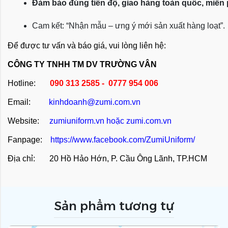
Đảm bảo đúng tiến độ, giao hàng toàn quốc, miễn
Cam kết: “Nhận mẫu – ưng ý mới sản xuất hàng loạt”.
Để được tư vấn và báo giá, vui lòng liên hệ:
CÔNG TY TNHH TM DV TRƯỜNG VÂN
Hotline:
090 313 2585 - 0777 954 006
Email:
kinhdoanh@zumi.com.vn
Website:
zumiuniform.vn
hoặc
zumi.com.vn
Fanpage:
https://www.facebook.com/ZumiUniform/
Địa chỉ: 20 Hồ Hảo Hớn, P. Cầu Ông Lãnh, TP.HCM
Sản phẩm tương tự