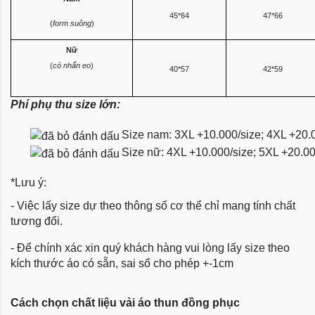
45*64
47*66
(
form suông
)
Nữ
(
có nhấn eo
)
40*57
42*59
Phí phụ thu size lớn:
Size nam: 3XL +10.000/size; 4XL +20.
Size nữ: 4XL +10.000/size; 5XL +20.0
*Lưu ý:
- Việc lấy size dự theo thông số cơ thể chỉ mang tính chất
tương đối.
- Để chính xác xin quý khách hàng vui lòng lấy size theo
kích thước áo có sẵn, sai số cho phép +-1cm
Cách chọn chất liệu vải áo thun đồng phục