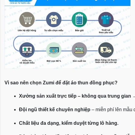
Vì sao nên chọn Zumi để đặt áo thun đồng phục?
Xưởng sản xuất trực tiếp – không qua trung gian
 
Đội ngũ thiết kế chuyên nghiệp
 – miễn phí lên mẫu
Chất liệu đa dạng, kiểm duyệt từng lô hàng.