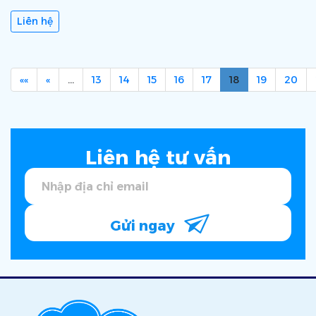
Liên hệ
««
«
…
13
14
15
16
17
18
19
20
Liên hệ tư vấn
Gửi ngay