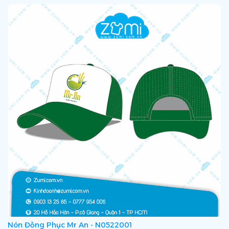
Nón Đồng Phục Mr An - N0522001