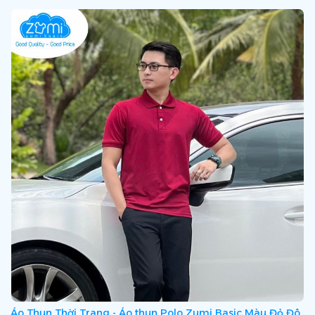
Áo Thun Thời Trang - Áo thun Polo Zumi Basic Màu Đỏ Đô