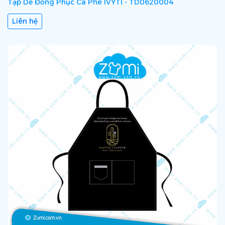
Tạp Dề Đồng Phục Cà Phê IVYTI - TD0620004
Liên hệ