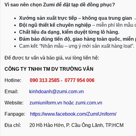
Vì sao nên chọn Zumi để đặt tạp dề đồng phục?
Xưởng sản xuất trực tiếp – không qua trung gian
 
Đội ngũ thiết kế chuyên nghiệp
 – miễn phí lên mẫu
Chất liệu đa dạng, kiểm duyệt từng lô hàng.
Đảm bảo đúng tiến độ, giao hàng toàn quốc, miễn
Cam kết: “Nhận mẫu – ưng ý mới sản xuất hàng loạt”.
Để được tư vấn và báo giá, vui lòng liên hệ:
CÔNG TY TNHH TM DV TRƯỜNG VÂN
Hotline:
090 313 2585 - 0777 954 006
Email:
kinhdoanh@zumi.com.vn
Website:
zumiuniform.vn
hoặc
zumi.com.vn
Fanpage:
https://www.facebook.com/ZumiUniform/
Địa chỉ: 20 Hồ Hảo Hớn, P. Cầu Ông Lãnh, TP.HCM