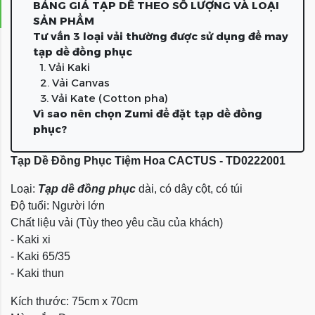
BẢNG GIÁ TẠP DỀ THEO SỐ LƯỢNG VÀ LOẠI
SẢN PHẨM
Tư vấn 3 loại vải thường được sử dụng để may
tạp dề đồng phục
1. Vải Kaki
2. Vải Canvas
3. Vải Kate (Cotton pha)
Vì sao nên chọn Zumi để đặt tạp dề đồng
phục?
Tạp Dề Đồng Phục Tiệm Hoa CACTUS - TD0222001
Loại:
Tạp dề đồng phục
dài, có dây cột, có túi
Độ tuổi: Người lớn
Chất liệu vải (Tùy theo yêu cầu của khách)
- Kaki xi
- Kaki 65/35
- Kaki thun
Kích thước: 75cm x 70cm