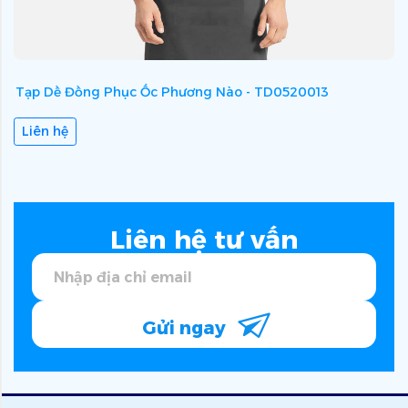
Tạp Dề Đồng Phục Ốc Phương Nào - TD0520013
T
Liên hệ
Liên hệ tư vấn
Gửi ngay