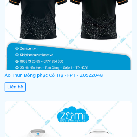
Áo Thun Đồng phục Cổ Trụ - FPT - Z0522048
Liên hệ