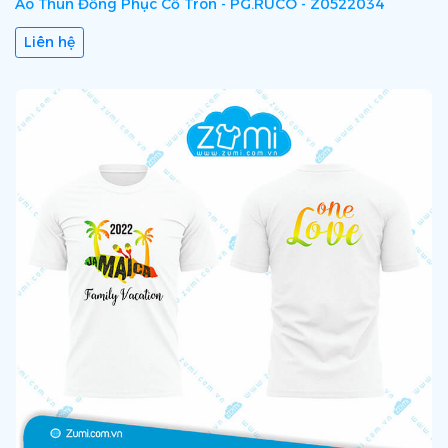
Áo Thun Đồng Phục Cổ Tròn - PG.RUCO - Z0522034
Liên hệ