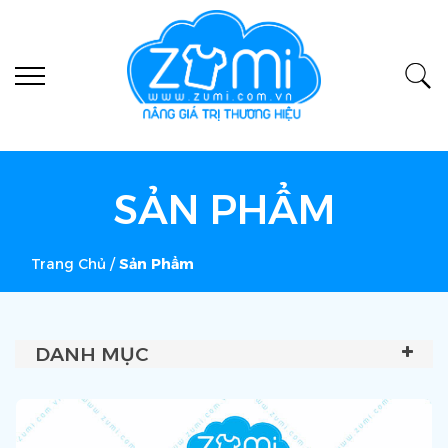
SẢN PHẨM
Trang Chủ
/
Sản Phẩm
DANH MỤC