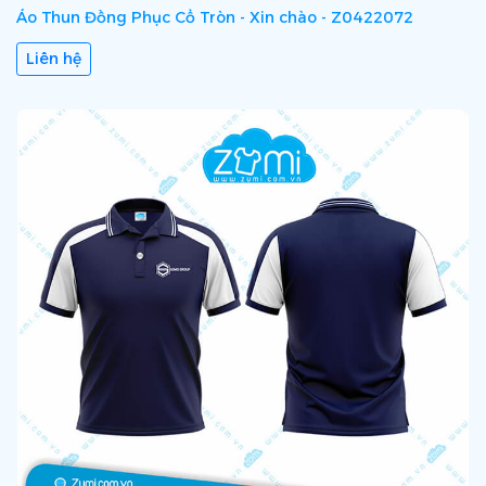
Áo Thun Đồng Phục Cổ Tròn - Xin chào - Z0422072
Liên hệ