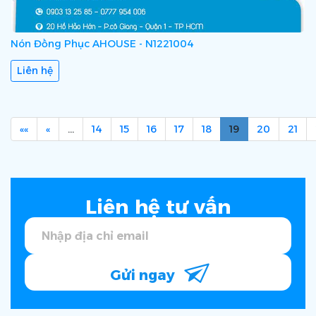
Nón Đồng Phục AHOUSE - N1221004
Liên hệ
««
«
…
14
15
16
17
18
19
20
21
Liên hệ tư vấn
Gửi ngay