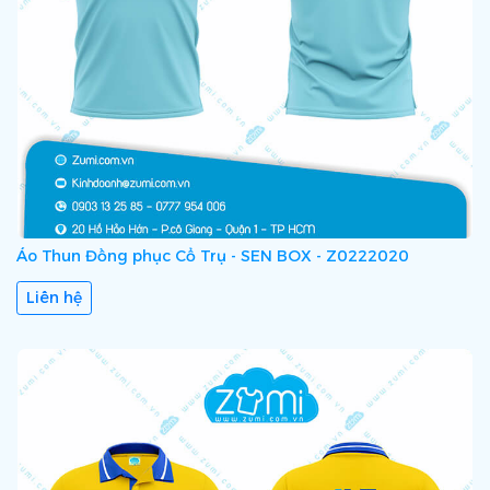
Áo Thun Đồng phục Cổ Trụ - SEN BOX - Z0222020
Liên hệ