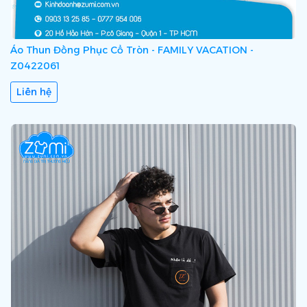
Áo Thun Đồng Phục Cổ Tròn - FAMILY VACATION -
Z0422061
Liên hệ