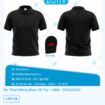
Áo Thun Đồng phục Cổ Trụ - H&M - Z0422042
Liên hệ