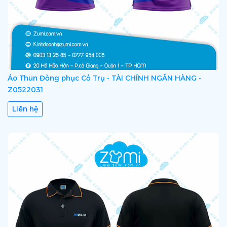
Áo Thun Đồng phục Cổ Trụ - TÀI CHÍNH NGÂN HÀNG -
Z0522031
Liên hệ