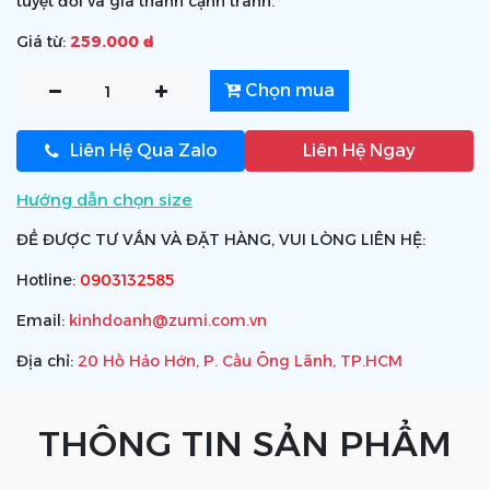
tuyệt đối và giá thành cạnh tranh.
Giá từ:
259.000 ₫
Chọn mua
Liên Hệ Qua Zalo
Liên Hệ Ngay
Hướng dẫn chọn size
ĐỂ ĐƯỢC TƯ VẤN VÀ ĐẶT HÀNG, VUI LÒNG LIÊN HỆ:
Hotline:
0903132585
Email:
kinhdoanh@zumi.com.vn
Địa chỉ:
20 Hồ Hảo Hớn, P. Cầu Ông Lãnh, TP.HCM
THÔNG TIN SẢN PHẨM