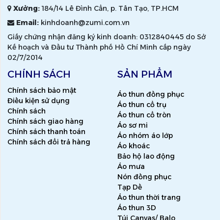
Xưởng:
184/14 Lê Đình Cẩn, p. Tân Tạo, TP.HCM
Email:
kinhdoanh@zumi.com.vn
Giấy chứng nhận đăng ký kinh doanh: 0312840445 do Sở
Kế hoạch và Đầu tư Thành phố Hồ Chí Minh cấp ngày
02/7/2014
CHÍNH SÁCH
SẢN PHẨM
Chính sách bảo mật
Áo thun đồng phục
Điều kiện sử dụng
Áo thun cổ trụ
Chính sách
Áo thun cổ tròn
Chính sách giao hàng
Áo sơ mi
Chính sách thanh toán
Áo nhóm áo lớp
Chính sách đổi trả hàng
Áo khoác
Bảo hộ lao động
Áo mưa
Nón đồng phục
Tạp Dề
Áo thun thời trang
Áo thun 3D
Túi Canvas/ Balo