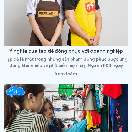
Ý nghĩa của tạp dề đồng phục với doanh nghiệp
Tạp dề là một trong những sản phẩm đồng phục được ứng
dụng khá nhiều và phổ biến hiện nay. Ngành F&B ngày
càng phát triển, khiến nhu cầu về đồng phục tạp dề cũng
Xem thêm
trở nên đa dạng hơn. Bên cạnh các chức năng cơ bản của
tạp dề, thì sản phẩm tạp dề đồng phục còn mang theo
nhiều ý nghĩa với doanh nghiệp, tập thể. Hãy cùng tìm hiểu
nhé!