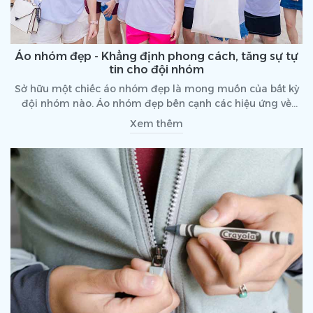
Áo nhóm đẹp - Khẳng định phong cách, tăng sự tự
tin cho đội nhóm
Sở hữu một chiếc áo nhóm đẹp là mong muốn của bất kỳ
đội nhóm nào. Áo nhóm đẹp bên cạnh các hiệu ứng về
thẩm mỹ, thì còn mang đến sự tự tin cho mỗi thành viên
Xem thêm
trong tập thể. Vậy nên, khi lựa chọn áo nhóm, tập thể,
doanh nghiệp, công ty cần chú trọng từ thiết kế đến quá
trình sản xuất để tạo ra thành phố.