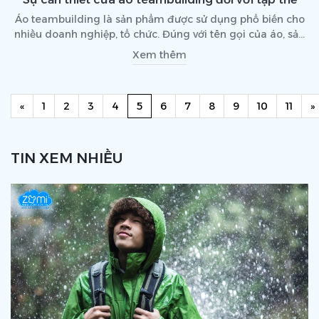
Áo teambuilding là sản phẩm được sử dụng phổ biến cho
nhiều doanh nghiệp, tổ chức. Đúng với tên gọi của áo, sản
phẩm thường được ứng dụng trong các hoạt động tập thể,
Xem thêm
thiên về vận động là chủ yếu. Vậy khi chuẩn bị áo cho hoạt
động teambuilding, bạn cần lưu tâm những gì?
Previous
(current)
«
1
2
3
4
5
6
7
8
9
10
11
»
TIN XEM NHIỀU