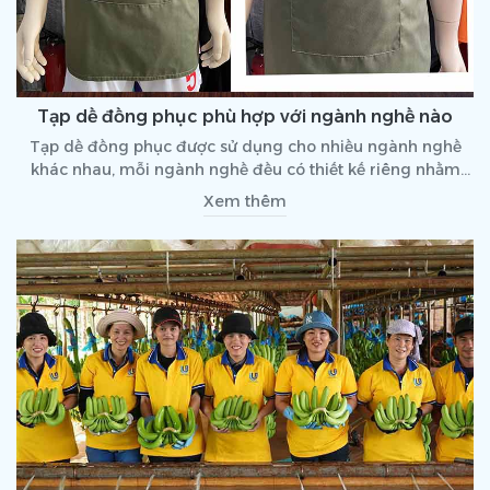
Tạp dề đồng phục phù hợp với ngành nghề nào
Tạp dề đồng phục được sử dụng cho nhiều ngành nghề
khác nhau, mỗi ngành nghề đều có thiết kế riêng nhằm
đảm bảo sự thuận tiện cho quá trình làm việc . Hãy cùng
Xem thêm
tìm hiểu các ngành nghề cần sử dụng tạp dề qua bài viết
dưới đây nhé!