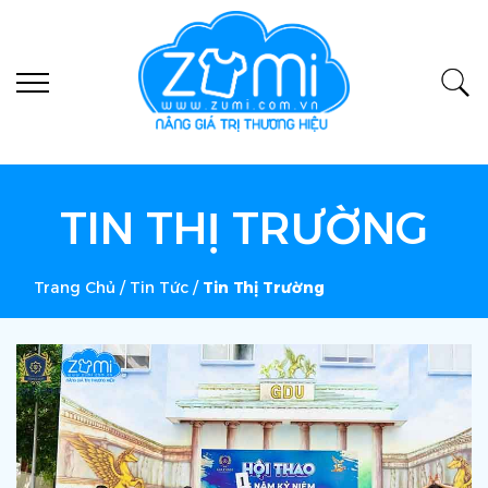
TIN THỊ TRƯỜNG
Trang Chủ
/
Tin Tức
/
Tin Thị Trường