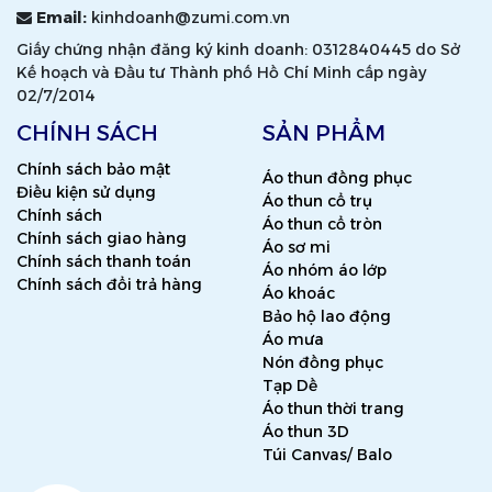
Email:
kinhdoanh@zumi.com.vn
Giấy chứng nhận đăng ký kinh doanh: 0312840445 do Sở
Kế hoạch và Đầu tư Thành phố Hồ Chí Minh cấp ngày
02/7/2014
CHÍNH SÁCH
SẢN PHẨM
Chính sách bảo mật
Áo thun đồng phục
Điều kiện sử dụng
Áo thun cổ trụ
Chính sách
Áo thun cổ tròn
Chính sách giao hàng
Áo sơ mi
Chính sách thanh toán
Áo nhóm áo lớp
Chính sách đổi trả hàng
Áo khoác
Bảo hộ lao động
Áo mưa
Nón đồng phục
Tạp Dề
Áo thun thời trang
Áo thun 3D
Túi Canvas/ Balo