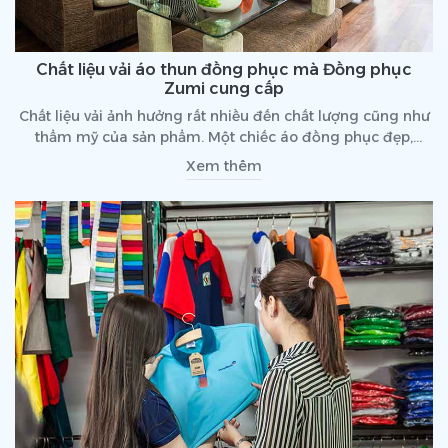
Chất liệu vải áo thun đồng phục mà Đồng phục
Zumi cung cấp
Chất liệu vải ảnh hưởng rất nhiều đến chất lượng cũng như
thẩm mỹ của sản phẩm. Một chiếc áo đồng phục đẹp,
không chỉ đến từ thiết kế, màu sắc, mà còn phụ thuộc vào
Xem thêm
cả chất liệu vải. Hãy cùng điểm qua các chất liệu vải áo
thun đồng phục mà Đồng phục Zumi cung cấp qua bài
viết dưới đây nhé!