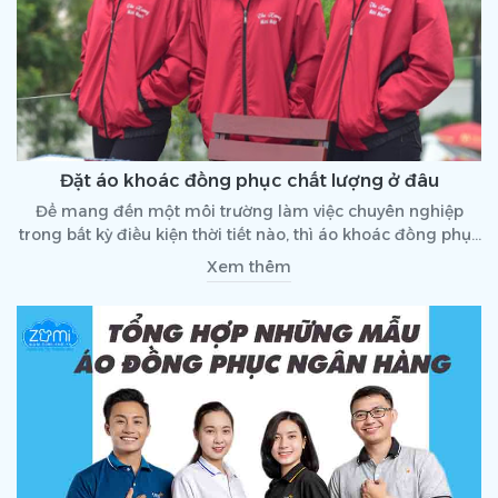
Đặt áo khoác đồng phục chất lượng ở đâu
Để mang đến một môi trường làm việc chuyên nghiệp
trong bất kỳ điều kiện thời tiết nào, thì áo khoác đồng phục
là trang phục không thể thiếu vào mỗi đợt thu đông. Cũng
Xem thêm
như các loại áo đồng phục khác thì áo khoác đồng phục
cũng giúp quảng bá hình ảnh, thoải mái và đặc biệt là có
thể giữ ấm cho cơ thể vào mỗi dịp gió mùa hoặc mùa
đông lạnh.