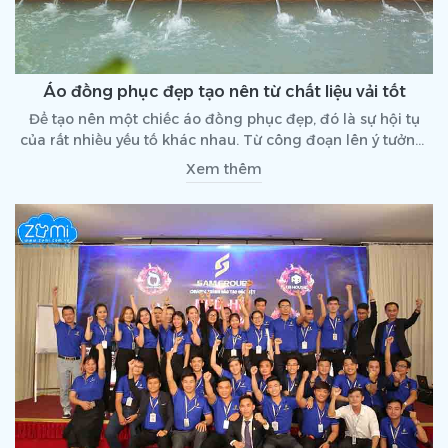
Áo đồng phục đẹp tạo nên từ chất liệu vải tốt
Để tạo nên một chiếc áo đồng phục đẹp, đó là sự hội tụ
của rất nhiều yếu tố khác nhau. Từ công đoạn lên ý tưởng,
thiết kế cho đến việc chọn vải, lên form áo,... Đặc biệt, có thể
Xem thêm
nói, áo đồng phục đẹp tạo nên từ chất lượng vải tốt. Hãy
cùng theo dõi bài viết dưới đây bạn nhé!