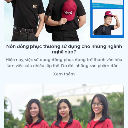
Nón đồng phục thường sử dụng cho những ngành
nghề nào?
Hiện nay, việc sử dụng đồng phục đang trở thành văn hóa
làm việc của nhiều tập thể. Do đó, những sản phẩm đồng
phục đang được đông đảo các công ty, doanh nghiệp
Xem thêm
hoặc các nhà hàng và quán cà phê sử dụng. Sự đồng bộ
hóa này sẽ tạo nên ấn tượng riêng khi nhìn vào. Hãy cùng
tìm hiểu các ngành nghề đang sử dụng nón đồng phục
cho nhân viên hiện nay nhé!