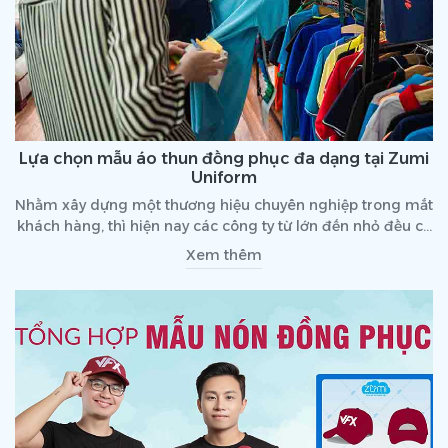
Lựa chọn mẫu áo thun đồng phục đa dạng tại Zumi
Uniform
Nhằm xây dựng một thương hiệu chuyên nghiệp trong mắt
khách hàng, thì hiện nay các công ty từ lớn đến nhỏ đều có
những chiếc áo thun đồng phục cho riêng mình. Và việc
Xem thêm
lựa chọn các mẫu áo thun ấn tượng cũng là vấn đề được
rất nhiều công ty quan tâm. Do đó, mọi người có thể tham
khảo và lựa chọn đa dạng các mẫu áo thun đồng phục tại
Zumi Uniform.