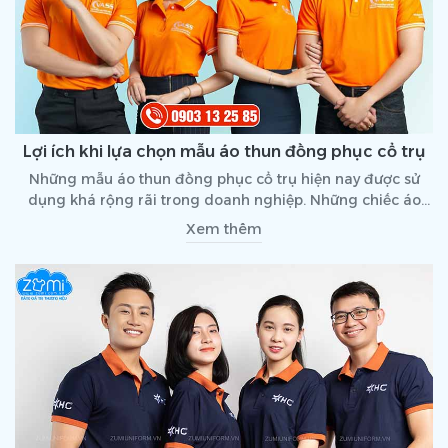
Lợi ích khi lựa chọn mẫu áo thun đồng phục cổ trụ
Những mẫu áo thun đồng phục cổ trụ hiện nay được sử
dụng khá rộng rãi trong doanh nghiệp. Những chiếc áo
đồng phục cổ trụ sẽ giúp xây dựng hình ảnh năng động và
Xem thêm
chỉn chu cho nhân viên khi làm việc. Và điều này rất cần
thiết cho văn hóa của một doanh nghiệp. Hãy cùng tìm
hiểu lợi ích khi lựa chọn mẫu áo thun đồng phục cổ trụ qua
bài viết dưới đây nhé!