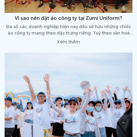
Vì sao nên đặt áo công ty tại Zumi Uniform?
Đa số các doanh nghiệp hiện nay đều sở hữu những chiếc
áo công ty mang theo đặc trưng riêng. Tuỳ theo văn hoá
của từng doanh nghiệp cũng như đối tượng khách hàng
Xem thêm
hướng đến mà áo công ty có những đặc tính riêng. Vậy
giữa rất nhiều đơn vị đồng phục khác nhau, tại sao bạn nên
chọn đặt áo đồng phục tại Zumi Uniform?