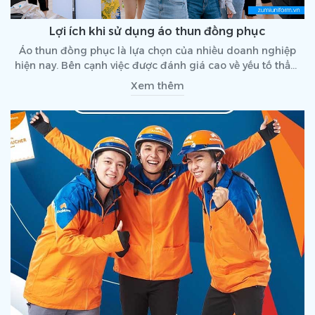
Lợi ích khi sử dụng áo thun đồng phục
Áo thun đồng phục là lựa chọn của nhiều doanh nghiệp
hiện nay. Bên cạnh việc được đánh giá cao về yếu tố thẩm
mỹ, sự thoải mái thì áo thun đồng phục cũng có mức chi
Xem thêm
phí phải chăng, giúp nhiều doanh nghiệp giải quyết được
bài toán chi phí. Hãy cùng điểm qua một số lợi ích khi
dùng áo thun đồng phục bạn nhé!