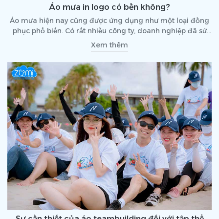
Áo mưa in logo có bền không?
Áo mưa hiện nay cũng được ứng dụng như một loại đồng
phục phổ biến. Có rất nhiều công ty, doanh nghiệp đã sử
dụng áo mưa như một loại đồng phục. Sản phẩm này
Xem thêm
không chỉ có thể ứng dụng trong nội bộ, mà còn có thể
xem như món quà tặng gửi đến khách hàng, đối tác. Vậy
các sản phẩm áo mưa in logo có bền không?
Sự cần thiết của áo teambuilding đối với tập thể