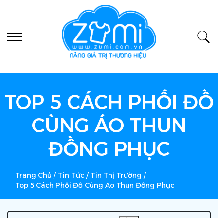
TOP 5 CÁCH PHỐI ĐỒ
CÙNG ÁO THUN
ĐỒNG PHỤC
Trang Chủ
/
Tin Tức
/
Tin Thị Trường
/
Top 5 Cách Phối Đồ Cùng Áo Thun Đồng Phục