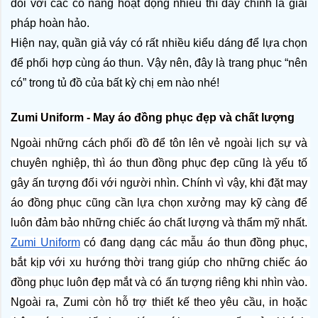
đối với các cô nàng hoạt động nhiều thì đây chính là giải 
pháp hoàn hảo.
Hiện nay, quần giả váy có rất nhiều kiểu dáng để lựa chọn 
để phối hợp cùng áo thun. Vậy nên, đây là trang phục “nên 
có” trong tủ đồ của bất kỳ chị em nào nhé!
Zumi Uniform - May áo đồng phục đẹp và chất lượng
Ngoài những cách phối đồ để tôn lên vẻ ngoài lịch sự và 
chuyên nghiệp, thì áo thun đồng phục đẹp cũng là yếu tố 
gây ấn tượng đối với người nhìn. Chính vì vậy, khi đặt may 
áo đồng phục cũng cần lựa chọn xưởng may kỹ càng để 
luôn đảm bảo những chiếc áo chất lượng và thẩm mỹ nhất.
Zumi Uniform
 có đang dạng các mẫu áo thun đồng phục, 
bắt kịp với xu hướng thời trang giúp cho những chiếc áo 
đồng phục luôn đẹp mắt và có ấn tượng riêng khi nhìn vào. 
Ngoài ra, Zumi còn hỗ trợ thiết kế theo yêu cầu, in hoặc 