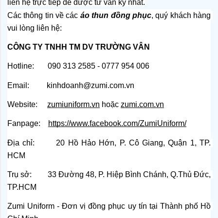
liên hệ trực tiếp để được tư vấn kỹ nhất.
Các thông tin về các
 áo thun đồng phục
, quý khách hàng 
vui lòng liên hệ:
CÔNG TY TNHH TM DV TRƯỜNG VÂN
Hotline:       090 313 2585 - 0777 954 006
Email:         kinhdoanh@zumi.com.vn
Website:    
zumiuniform.vn
 hoặc
zumi.com.vn
Fanpage:   
https://www.facebook.com/ZumiUniform/
Địa chỉ:       20 Hồ Hảo Hớn, P. Cô Giang, Quận 1, TP. 
HCM
Trụ sở:        33 Đường 48, P. Hiệp Bình Chánh, Q.Thủ Đức, 
TP.HCM
Zumi Uniform - Đơn vị đồng phục uy tín tại Thành phố Hồ 