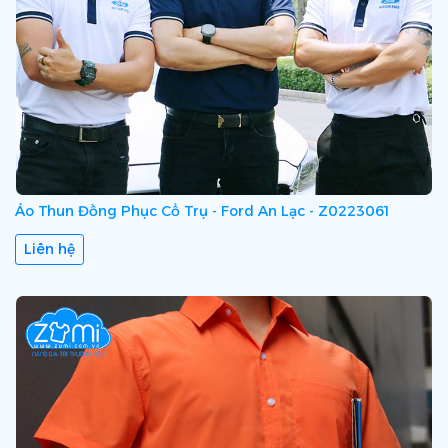
Áo Thun Đồng Phục Cổ Trụ - Ford An Lạc - Z0223061
Liên hệ