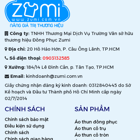
Công ty:
TNHH Thương Mại Dịch Vụ Trường Vân sở hữu
thương hiệu Đồng Phục Zumi
Địa chỉ:
20 Hồ Hảo Hớn, P. Cầu Ông Lãnh, TP.HCM
Số điện thoại:
0903132585
Xưởng:
184/14 Lê Đình Cẩn, p. Tân Tạo, TP.HCM
Email:
kinhdoanh@zumi.com.vn
Giấy chứng nhận đăng ký kinh doanh: 0312840445 do Sở
Kế hoạch và Đầu tư Thành phố Hồ Chí Minh cấp ngày
02/7/2014
CHÍNH SÁCH
SẢN PHẨM
Chính sách bảo mật
Áo thun đồng phục
Điều kiện sử dụng
Áo thun cổ trụ
Chính sách
Áo thun cổ tròn
Chính sách giao hàng