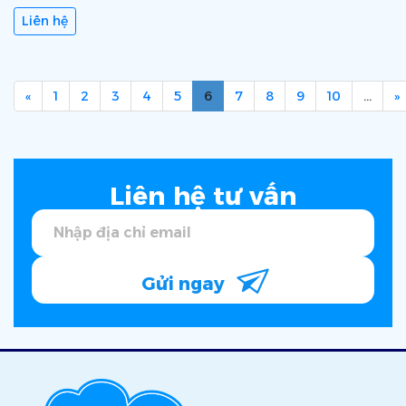
Liên hệ
«
1
2
3
4
5
6
7
8
9
10
…
»
Liên hệ tư vấn
Gửi ngay