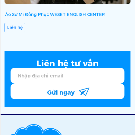
Áo Sơ Mi Đồng Phục WESET ENGLISH CENTER
Á
Liên hệ
Liên hệ tư vấn
Gửi ngay