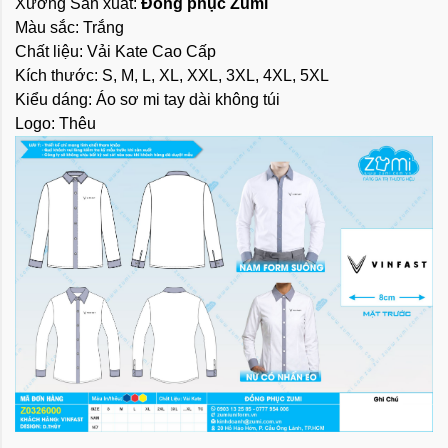
Xưởng Sản xuất:
Đồng phục Zumi
Màu sắc: Trắng
Chất liệu: Vải Kate Cao Cấp
Kích thước: S, M, L, XL, XXL, 3XL, 4XL, 5XL
Kiểu dáng: Áo sơ mi tay dài không túi
Logo: Thêu