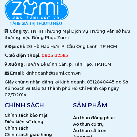
Công ty:
TNHH Thương Mại Dịch Vụ Trường Vân sở hữu
thương hiệu Đồng Phục Zumi
Địa chỉ:
20 Hồ Hảo Hớn, P. Cầu Ông Lãnh, TP.HCM
Số điện thoại:
0903132585
Xưởng:
184/14 Lê Đình Cẩn, p. Tân Tạo, TP.HCM
Email:
kinhdoanh@zumi.com.vn
Giấy chứng nhận đăng ký kinh doanh: 0312840445 do Sở
Kế hoạch và Đầu tư Thành phố Hồ Chí Minh cấp ngày
02/7/2014
CHÍNH SÁCH
SẢN PHẨM
Chính sách bảo mật
Áo thun đồng phục
Điều kiện sử dụng
Áo thun cổ trụ
Chính sách
Áo thun cổ tròn
Chính sách giao hàng
Áo sơ mi