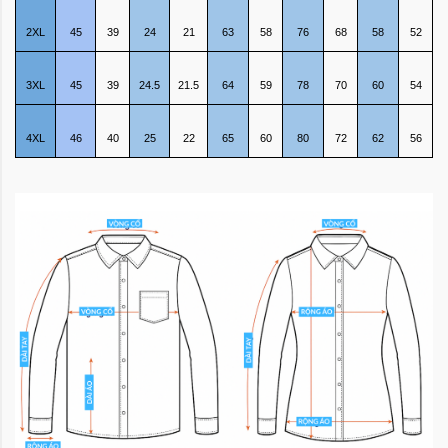
2XL
45
39
24
21
63
58
76
68
58
52
3XL
45
39
24.5
21.5
64
59
78
70
60
54
4XL
46
40
25
22
65
60
80
72
62
56