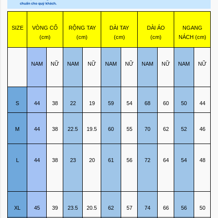
SIZE
VÒNG CỔ
RỘNG TAY
DÀI TAY
DÀI ÁO
NGANG
(cm)
(cm)
(cm)
(cm)
NÁCH (cm)
NAM
NỮ
NAM
NỮ
NAM
NỮ
NAM
NỮ
NAM
NỮ
S
44
38
22
19
59
54
68
60
50
44
M
44
38
22.5
19.5
60
55
70
62
52
46
L
44
38
23
20
61
56
72
64
54
48
XL
45
39
23.5
20.5
62
57
74
66
56
50