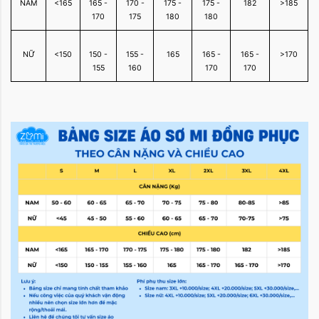
NAM
<165
165 -
170 -
175 -
175 -
182
>185
170
175
180
180
NỮ
<150
150 -
155 -
165
165 -
165 -
>170
155
160
170
170