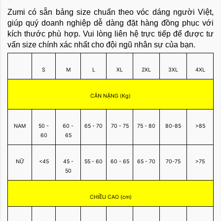
Zumi có sẵn bảng size chuẩn theo vóc dáng người Việt,
giúp quý doanh nghiệp dễ dàng đặt hàng đồng phục với
kích thước phù hợp. Vui lòng liên hệ trực tiếp để được tư
vấn size chính xác nhất cho đội ngũ nhân sự của bạn.
S
M
L
XL
2XL
3XL
4XL
CÂN NẶNG (Kg)
NAM
50 -
60 -
65 - 70
70 - 75
75 - 80
80-85
>85
60
65
NỮ
<45
45 -
55 - 60
60 - 65
65 - 70
70-75
>75
50
CHIỀU CAO (cm)