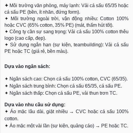
✦
Môi trường văn phòng, máy lạnh: Vải cá sấu 65/35 hoặc
cá sấu PE (bền, ít nhăn, đứng form).
✦
Môi trường ngoài trời, vận động nhiều: Cotton 100%
hoặc CVC (65% cotton, 35% PE) (mát, thấm hút tốt).
✦
Công ty cần sự sang trọng: Vải cá sấu 100% cotton thêu
logo (cao cấp, đẹp).
✦
Sử dụng ngắn hạn (sự kiện, teambuilding): Vải cá sấu
PE hoặc TC (giá rẻ, bền màu).
Dựa
vào ngân sách:
✦
Ngân sách cao: Chọn cá sấu 100% cotton, CVC (65/35).
✦
Ngân sách trung bình: Chọn cá sấu 65/35, cá sấu PE.
✦
Ngân sách thấp: Chọn cá sấu PE, vải thun trơn TC.
Dựa vào nhu cầu sử dụng:
✦
Áo mặc lâu dài, giặt nhiều → CVC hoặc cá sấu 100%
cotton.
✦
Áo mặc một vài lần (sự kiện, quảng cáo) → PE hoặc TC.