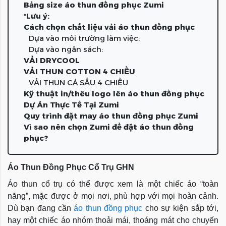
Bảng size áo thun đồng phục Zumi
*Lưu ý:
Cách chọn chất liệu vải áo thun đồng phục
Dựa vào môi trường làm việc:
Dựa vào ngân sách:
VẢI DRYCOOL
VẢI THUN COTTON 4 CHIỀU
VẢI THUN CÁ SẤU 4 CHIỀU
Kỹ thuật in/thêu logo lên áo thun đồng phục
Dự Án Thực Tế Tại Zumi
Quy trình đặt may áo thun đồng phục Zumi
Vì sao nên chọn Zumi để đặt áo thun đồng
phục?
Áo Thun Đồng Phục Cổ Trụ GHN
Áo thun cổ trụ có thể được xem là một chiếc áo “toàn
năng”, mặc được ở mọi nơi, phù hợp với mọi hoàn cảnh.
Dù bạn đang cần
áo thun đồng phục
cho sự kiện sắp tới,
hay một chiếc áo nhóm thoải mái, thoáng mát cho chuyến