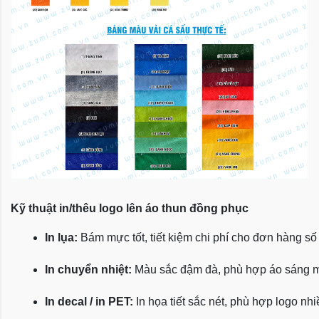
Kỹ thuật in/thêu logo lên áo thun đồng phục
In lụa:
 Bám mực tốt, tiết kiệm chi phí cho đơn hàng số
In chuyển nhiệt:
 Màu sắc đậm đà, phù hợp áo sáng 
In decal / in PET:
 In họa tiết sắc nét, phù hợp logo nh