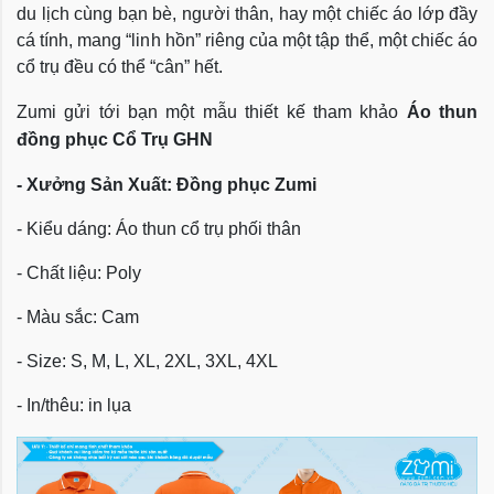
du lịch cùng bạn bè, người thân, hay một chiếc áo lớp đầy
cá tính, mang “linh hồn” riêng của một tập thể, một chiếc áo
cổ trụ đều có thể “cân” hết.
Zumi gửi tới bạn một mẫu thiết kế tham khảo
Áo thun
đồng phục Cổ Trụ
GHN
- Xưởng Sản Xuất: Đồng phục Zumi
- Kiểu dáng:
Áo thun cổ trụ phối thân
- Chất liệu: Poly
- Màu sắc: Cam
- Size:
S, M, L, XL, 2XL, 3XL, 4XL
- In/thêu: in lụa