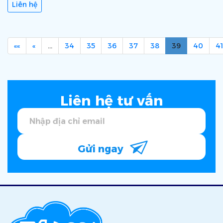
Liên hệ
««
«
…
34
35
36
37
38
39
40
41
Liên hệ tư vấn
Gửi ngay