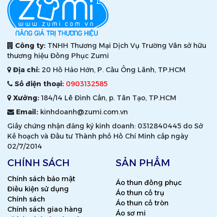
Công ty:
TNHH Thương Mại Dịch Vụ Trường Vân sở hữu
thương hiệu Đồng Phục Zumi
Địa chỉ:
20 Hồ Hảo Hớn, P. Cầu Ông Lãnh, TP.HCM
Số điện thoại:
0903132585
Xưởng:
184/14 Lê Đình Cẩn, p. Tân Tạo, TP.HCM
Email:
kinhdoanh@zumi.com.vn
Giấy chứng nhận đăng ký kinh doanh: 0312840445 do Sở
Kế hoạch và Đầu tư Thành phố Hồ Chí Minh cấp ngày
02/7/2014
CHÍNH SÁCH
SẢN PHẨM
Chính sách bảo mật
Áo thun đồng phục
Điều kiện sử dụng
Áo thun cổ trụ
Chính sách
Áo thun cổ tròn
Chính sách giao hàng
Áo sơ mi