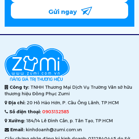
Gửi ngay
Công ty:
TNHH Thương Mại Dịch Vụ Trường Vân sở hữu
thương hiệu Đồng Phục Zumi
Địa chỉ:
20 Hồ Hảo Hớn, P. Cầu Ông Lãnh, TP.HCM
Số điện thoại:
0903132585
Xưởng:
184/14 Lê Đình Cẩn, p. Tân Tạo, TP.HCM
Email:
kinhdoanh@zumi.com.vn
Giấy chứng nhận đăng ký kinh doanh: 0312840445 do Sở