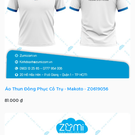
Áo Thun Đồng Phục Cổ Trụ - Makoto - Z0619056
81.000 ₫