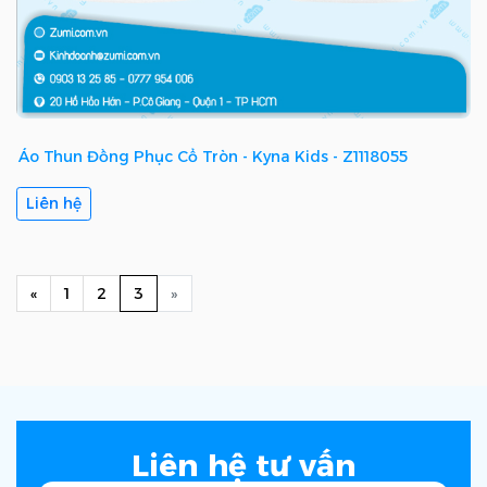
Áo Thun Đồng Phục Cổ Tròn - Kyna Kids - Z1118055
Liên hệ
Previous
(current)
Next
«
1
2
3
»
Liên hệ tư vấn