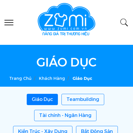
GIÁO DỤC
Trang Chủ
Khách Hàng
Giáo Dục
Giáo Dục
Teambuilding
Tài chính - Ngân Hàng
Kiến Trúc - Xây Dựng
Bất Động Sản