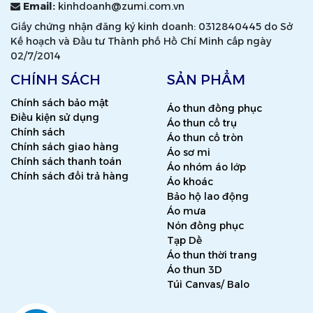
Email:
kinhdoanh@zumi.com.vn
Giấy chứng nhận đăng ký kinh doanh: 0312840445 do Sở
Kế hoạch và Đầu tư Thành phố Hồ Chí Minh cấp ngày
02/7/2014
CHÍNH SÁCH
SẢN PHẨM
Chính sách bảo mật
Áo thun đồng phục
Điều kiện sử dụng
Áo thun cổ trụ
Chính sách
Áo thun cổ tròn
Chính sách giao hàng
Áo sơ mi
Chính sách thanh toán
Áo nhóm áo lớp
Chính sách đổi trả hàng
Áo khoác
Bảo hộ lao động
Áo mưa
Nón đồng phục
Tạp Dề
Áo thun thời trang
Áo thun 3D
Túi Canvas/ Balo