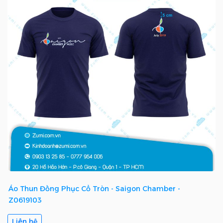
Áo Thun Đồng Phục Cổ Tròn - Saigon Chamber -
Z0619103
Liên hệ