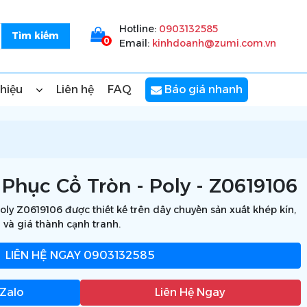
Hotline:
0903132585
0
Email:
kinhdoanh@zumi.com.vn
thiệu
Liên hệ
FAQ
Báo giá nhanh
Phục Cổ Tròn - Poly - Z0619106
ly Z0619106 được thiết kế trên dây chuyền sản xuất khép kín,
 và giá thành cạnh tranh.
LIÊN HỆ NGAY
0903132585
 Zalo
Liên Hệ Ngay