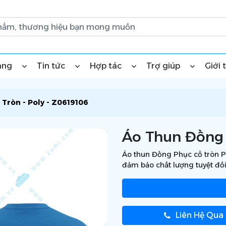
àng
Tin tức
Hợp tác
Trợ giúp
Giới 
Tròn - Poly - Z0619106
Áo Thun Đồng 
Áo thun Đồng Phục cổ tròn Po
đảm bảo chất lượng tuyệt đối
Liên Hệ Qua