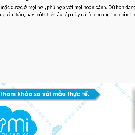
g”, mặc được ở mọi nơi, phù hợp với mọi hoàn cảnh. Dù bạn đa
ười thân, hay một chiếc áo lớp đầy cá tính, mang “linh hồn” riê