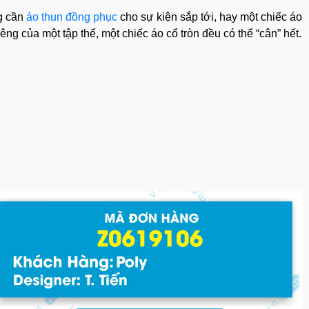
ng cần
áo thun đồng phục
cho sự kiện sắp tới, hay một chiếc áo
ng của một tập thể, một chiếc áo cổ tròn đều có thể “cân” hết.