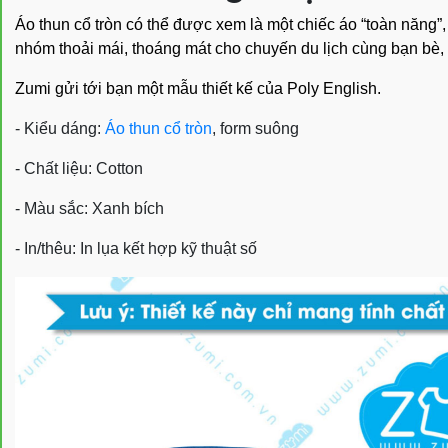
Áo thun cổ tròn có thể được xem là một chiếc áo “toàn năn
nhóm thoải mái, thoáng mát cho chuyến du lịch cùng bạn bè, ng
Zumi gửi tới bạn một mẫu thiết kế của Poly English.
- Kiểu dáng:
Áo thun cổ tròn
, form suông
- Chất liệu: Cotton
- Màu sắc: Xanh bích
- In/thêu: In lụa kết hợp kỹ thuật số