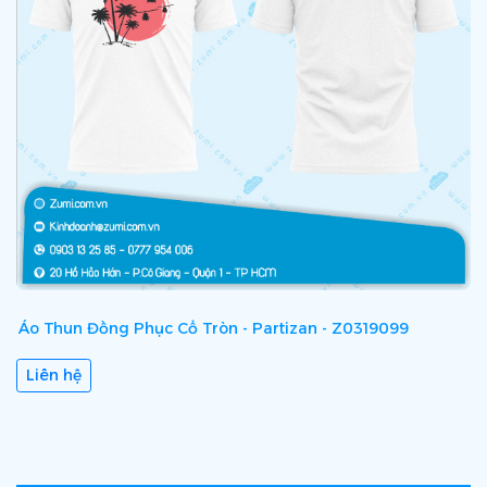
Áo Thun Đồng Phục Cổ Tròn - Partizan - Z0319099
Á
Liên hệ