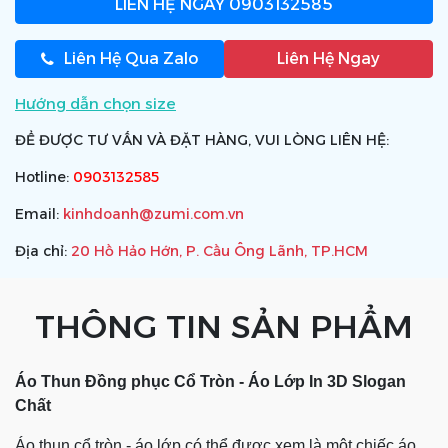
LIÊN HỆ NGAY
0903132585
Liên Hệ Qua Zalo
Liên Hệ Ngay
Hướng dẫn chọn size
ĐỂ ĐƯỢC TƯ VẤN VÀ ĐẶT HÀNG, VUI LÒNG LIÊN HỆ:
Hotline:
0903132585
Email:
kinhdoanh@zumi.com.vn
Địa chỉ:
20 Hồ Hảo Hớn, P. Cầu Ông Lãnh, TP.HCM
THÔNG TIN SẢN PHẨM
Áo Thun Đồng phục Cổ Tròn - Áo Lớp In 3D Slogan
Chất
Áo thun cổ tròn - áo lớp có thể được xem là một chiếc áo