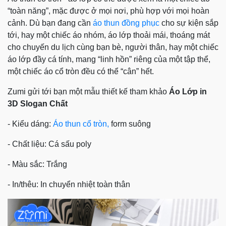
“toàn năng”, mặc được ở mọi nơi, phù hợp với mọi hoàn
cảnh. Dù bạn đang cần
áo thun đồng phục
cho sự kiện sắp
tới, hay một chiếc áo nhóm, áo lớp thoải mái, thoáng mát
cho chuyến du lịch cùng bạn bè, người thân, hay một chiếc
áo lớp đầy cá tính, mang “linh hồn” riêng của một tập thể,
một chiếc áo cổ tròn đều có thể “cân” hết.
Zumi gửi tới bạn một mẫu thiết kế tham khảo
Áo
Lớp in
3D
Slogan Chất
- Kiểu dáng:
Áo thun cổ tròn,
form suông
- Chất liệu: Cá sấu poly
- Màu sắc: Trắng
- In/thêu: In chuyển nhiệt toàn thân