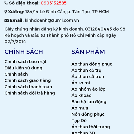
Số điện thoại:
0903132585
Xưởng:
184/14 Lê Đình Cẩn, p. Tân Tạo, TP.HCM
Email:
kinhdoanh@zumi.com.vn
Giấy chứng nhận đăng ký kinh doanh: 0312840445 do Sở
Kế hoạch và Đầu tư Thành phố Hồ Chí Minh cấp ngày
02/7/2014
CHÍNH SÁCH
SẢN PHẨM
Chính sách bảo mật
Áo thun đồng phục
Điều kiện sử dụng
Áo thun cổ trụ
Chính sách
Áo thun cổ tròn
Chính sách giao hàng
Áo sơ mi
Chính sách thanh toán
Áo nhóm áo lớp
Chính sách đổi trả hàng
Áo khoác
Bảo hộ lao động
Áo mưa
Nón đồng phục
Tạp Dề
Áo thun thời trang
Áo thun 3D