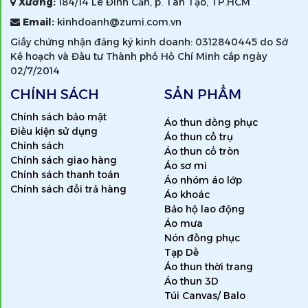
Xưởng:
184/14 Lê Đình Cẩn, p. Tân Tạo, TP.HCM
Email:
kinhdoanh@zumi.com.vn
Giấy chứng nhận đăng ký kinh doanh: 0312840445 do Sở
Kế hoạch và Đầu tư Thành phố Hồ Chí Minh cấp ngày
02/7/2014
CHÍNH SÁCH
SẢN PHẨM
Chính sách bảo mật
Áo thun đồng phục
Điều kiện sử dụng
Áo thun cổ trụ
Chính sách
Áo thun cổ tròn
Chính sách giao hàng
Áo sơ mi
Chính sách thanh toán
Áo nhóm áo lớp
Chính sách đổi trả hàng
Áo khoác
Bảo hộ lao động
Áo mưa
Nón đồng phục
Tạp Dề
Áo thun thời trang
Áo thun 3D
Túi Canvas/ Balo