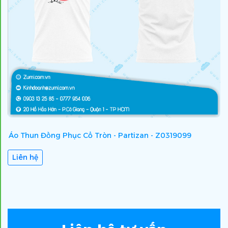
Áo Thun Đồng Phục Cổ Tròn - Partizan - Z0319099
Á
Liên hệ