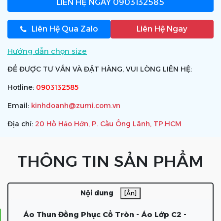
LIÊN HỆ NGAY
0903132585
Liên Hệ Qua Zalo
Liên Hệ Ngay
Hướng dẫn chọn size
ĐỂ ĐƯỢC TƯ VẤN VÀ ĐẶT HÀNG, VUI LÒNG LIÊN HỆ:
Hotline:
0903132585
Email:
kinhdoanh@zumi.com.vn
Địa chỉ:
20 Hồ Hảo Hớn, P. Cầu Ông Lãnh, TP.HCM
THÔNG TIN SẢN PHẨM
Nội dung
[Ẩn]
Áo Thun Đồng Phục Cổ Tròn - Áo Lớp C2 -