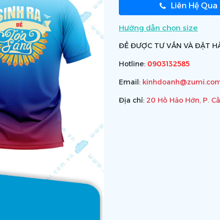
Liên Hệ Qua
Hướng dẫn chọn size
ĐỂ ĐƯỢC TƯ VẤN VÀ ĐẶT HÀ
Hotline:
0903132585
Email:
kinhdoanh@zumi.com
Địa chỉ:
20 Hồ Hảo Hớn, P. C