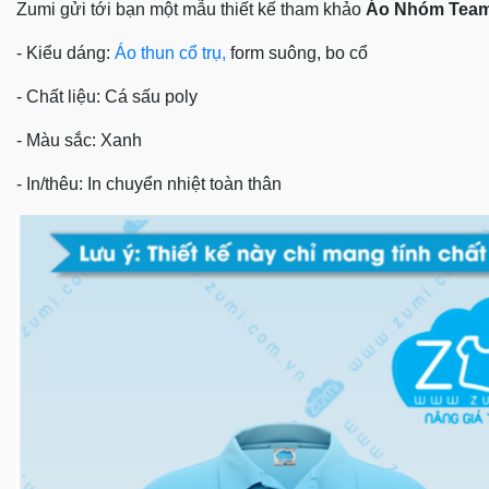
Zumi gửi tới bạn một mẫu thiết kế tham khảo
Áo Nhóm Team
- Kiểu dáng:
Áo thun cổ trụ,
form suông, bo cổ
- Chất liệu: Cá sấu poly
- Màu sắc: Xanh
- In/thêu: In chuyển nhiệt toàn thân