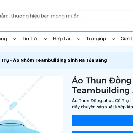
àng
Tin tức
Hợp tác
Trợ giúp
Giới 
 Trụ - Áo Nhóm Teambuilding Sinh Ra Tỏa Sáng
Áo Thun Đồng 
Teambuilding 
Áo Thun Đồng phục Cổ Trụ - 
dây chuyền sản xuất khép kín