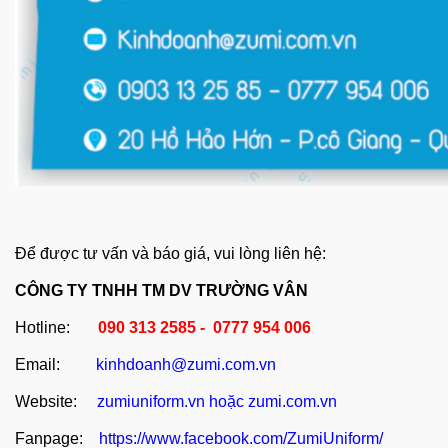
Để được tư vấn và báo giá, vui lòng liên hệ:
CÔNG TY TNHH TM DV TRƯỜNG VÂN
Hotline:
090 313 2585 - 0777 954 006
Email:
kinhdoanh@zumi.com.vn
Website:
zumiuniform.vn
hoặc
zumi.com.vn
Fanpage:
https://www.facebook.com/ZumiUniform/