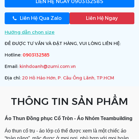
LIÊN HỆ NGAY
0903132585
Liên Hệ Qua Zalo
Liên Hệ Ngay
Hướng dẫn chọn size
ĐỂ ĐƯỢC TƯ VẤN VÀ ĐẶT HÀNG, VUI LÒNG LIÊN HỆ:
Hotline:
0903132585
Email:
kinhdoanh@zumi.com.vn
Địa chỉ:
20 Hồ Hảo Hớn, P. Cầu Ông Lãnh, TP.HCM
THÔNG TIN SẢN PHẨM
Áo Thun Đồng phục Cổ Tròn -
Áo Nhóm Teambuilding
Áo thun cổ trụ - áo lớp có thể được xem là một chiếc áo
“toàn năng”, mặc được ở mọi nơi, phù hợp với mọi hoàn