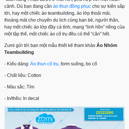
cảnh. Dù bạn đang cần
áo thun đồng phục
cho sự kiện sắp
tới, hay một chiếc áo teambuilding, áo lớp thoải mái,
thoáng mát cho chuyến du lịch cùng bạn bè, người thân,
hay một chiếc áo lớp đầy cá tính, mang “linh hồn” riêng của
một tập thể, một chiếc áo cổ trụ đều có thể “cân” hết.
Zumi gửi tới bạn một mẫu thiết kế tham khảo
Áo Nhóm
Teambuilding
- Kiểu dáng:
Áo thun cổ trụ,
form suông, bo cổ
- Chất liệu: Cotton
- Màu sắc: Tím
- In/thêu: In decal