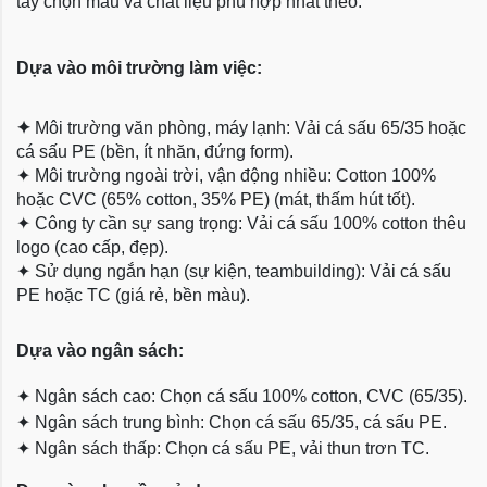
tay chọn màu và chất liệu phù hợp nhất theo:
Dựa vào môi trường làm việc:
✦
Môi trường văn phòng, máy lạnh: Vải cá sấu 65/35 hoặc
cá sấu PE (bền, ít nhăn, đứng form).
✦
Môi trường ngoài trời, vận động nhiều: Cotton 100%
hoặc CVC (65% cotton, 35% PE) (mát, thấm hút tốt).
✦
Công ty cần sự sang trọng: Vải cá sấu 100% cotton thêu
logo (cao cấp, đẹp).
✦
Sử dụng ngắn hạn (sự kiện, teambuilding): Vải cá sấu
PE hoặc TC (giá rẻ, bền màu).
Dựa
vào ngân sách:
✦
Ngân sách cao: Chọn cá sấu 100% cotton, CVC (65/35).
✦
Ngân sách trung bình: Chọn cá sấu 65/35, cá sấu PE.
✦
Ngân sách thấp: Chọn cá sấu PE, vải thun trơn TC.