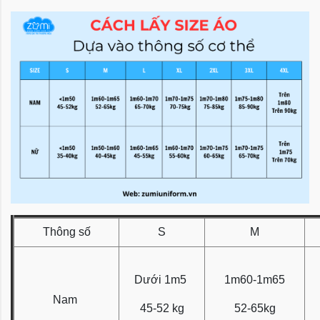
Thông số
S
M
Dưới 1m5
1m60-1m65
Nam
45-52 kg
52-65kg