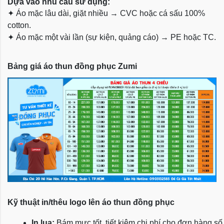
Dựa vào nhu cầu sử dụng:
✦
Áo mặc lâu dài, giặt nhiều → CVC hoặc cá sấu 100%
cotton.
✦
Áo mặc một vài lần (sự kiện, quảng cáo) → PE hoặc TC.
Bảng giá áo thun đồng phục Zumi
Kỹ thuật in/thêu logo lên áo thun đồng phục
In lụa:
 Bám mực tốt, tiết kiệm chi phí cho đơn hàng số