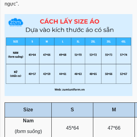
ngực".
Size
S
M
Nam
45*64
47*66
(
form suông
)