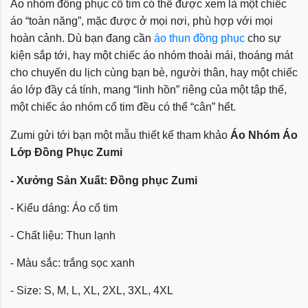
Áo nhóm đồng phục cổ tim
có thể được xem là một chiếc
áo “toàn năng”, mặc được ở mọi nơi, phù hợp với mọi
hoàn cảnh. Dù bạn đang cần
áo thun đồng phục
cho sự
kiện sắp tới, hay một chiếc áo nhóm thoải mái, thoáng mát
cho chuyến du lịch cùng bạn bè, người thân, hay một chiếc
áo lớp đầy cá tính, mang “linh hồn” riêng của một tập thể,
một chiếc áo nhóm cổ tim
đều có thể “cân” hết.
Zumi gửi tới bạn một mẫu thiết kế tham khảo
Áo Nhóm Áo
Lớp Đồng Phục Zumi
- Xưởng Sản Xuất: Đồng phục Zumi
- Kiểu dáng: Áo cổ tim
- Chất liệu: Thun lạnh
- Màu sắc: trắng sọc xanh
- Size:
S, M, L, XL, 2XL, 3XL, 4XL