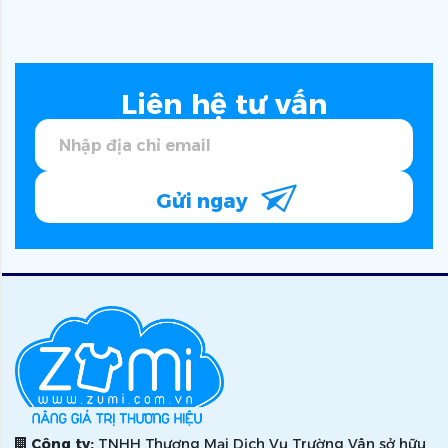
Liên hệ tư vấn
Gửi ngay
Công ty:
TNHH Thương Mại Dịch Vụ Trường Vân sở hữu