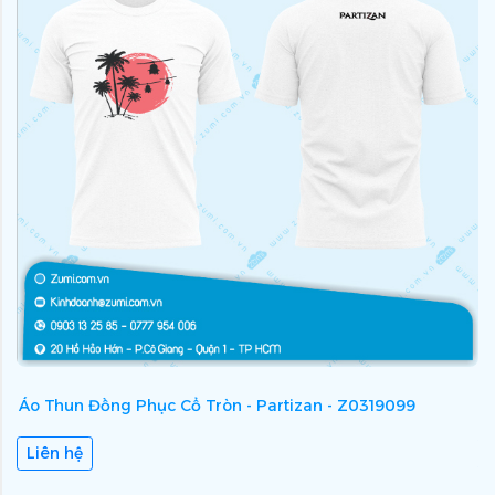
Áo Thun Đồng Phục Cổ Tròn - Partizan - Z0319099
Á
Liên hệ