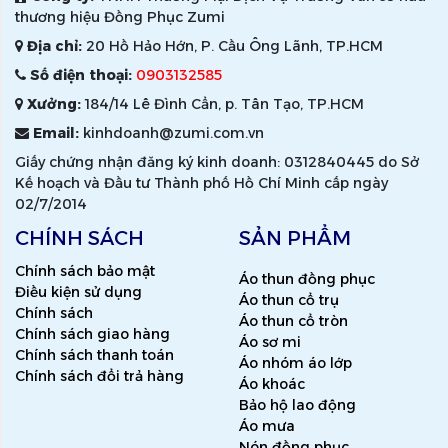
thương hiệu Đồng Phục Zumi
Địa chỉ:
20 Hồ Hảo Hớn, P. Cầu Ông Lãnh, TP.HCM
Số điện thoại:
0903132585
Xưởng:
184/14 Lê Đình Cẩn, p. Tân Tạo, TP.HCM
Email:
kinhdoanh@zumi.com.vn
Giấy chứng nhận đăng ký kinh doanh: 0312840445 do Sở
Kế hoạch và Đầu tư Thành phố Hồ Chí Minh cấp ngày
02/7/2014
CHÍNH SÁCH
SẢN PHẨM
Chính sách bảo mật
Áo thun đồng phục
Điều kiện sử dụng
Áo thun cổ trụ
Chính sách
Áo thun cổ tròn
Chính sách giao hàng
Áo sơ mi
Chính sách thanh toán
Áo nhóm áo lớp
Chính sách đổi trả hàng
Áo khoác
Bảo hộ lao động
Áo mưa
Nón đồng phục