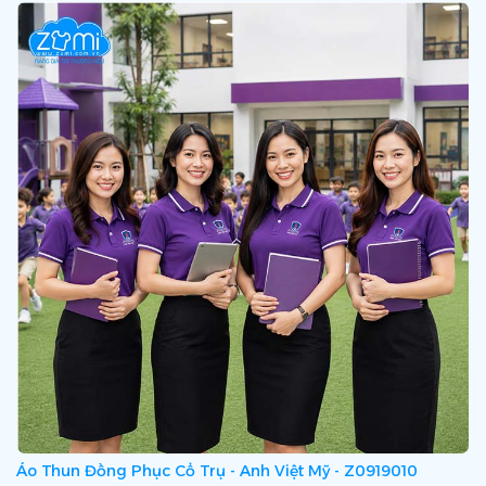
Áo Thun Đồng Phục Cổ Trụ - Anh Việt Mỹ - Z0919010