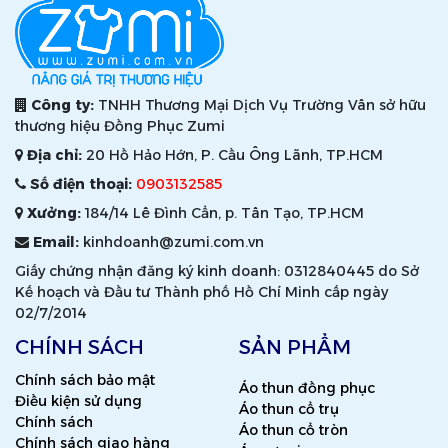
Công ty:
TNHH Thương Mại Dịch Vụ Trường Vân sở hữu
thương hiệu Đồng Phục Zumi
Địa chỉ:
20 Hồ Hảo Hớn, P. Cầu Ông Lãnh, TP.HCM
Thông số
S
M
Số điện thoại:
0903132585
Xưởng:
184/14 Lê Đình Cẩn, p. Tân Tạo, TP.HCM
Dưới 1m5
1m60-1m65
Email:
kinhdoanh@zumi.com.vn
Nam
45-52 kg
52-65kg
Giấy chứng nhận đăng ký kinh doanh: 0312840445 do Sở
Kế hoạch và Đầu tư Thành phố Hồ Chí Minh cấp ngày
02/7/2014
CHÍNH SÁCH
SẢN PHẨM
Chính sách bảo mật
Dưới 1m5
1m50-1m60
Áo thun đồng phục
Điều kiện sử dụng
Áo thun cổ trụ
Nữ
Chính sách
35-40kg
40-45kg
Áo thun cổ tròn
Chính sách giao hàng