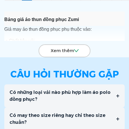
Bảng giá áo thun đồng phục Zumi
Giá may áo thun đồng phục phụ thuộc vào:
🔹
Chất liệu vải
Xem thêm
🔹
Số lượng áo đặt may
🔹
Kỹ thuật in/thêu
CÂU HỎI THƯỜNG GẶP
🔹
Thiết kế (in 1 mặt, 2 mặt hoặc thêu logo,...)
Có những loại vải nào phù hợp làm áo polo
+
đồng phục?
Có may theo size riêng hay chỉ theo size
+
chuẩn?