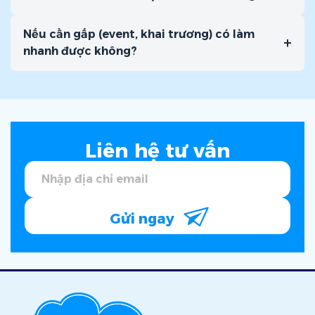
Nếu cần gấp (event, khai trương) có làm
+
Hình 1 chọn size theo kích thước size áo có sẵn
nhanh được không?
Cách 1: Dựa vào thông số cơ thể
Các bạn có chiều cao và cân nặng cân đối có thể dùng hai
thông số này tra bảng để chọn size áo. Đối với những bạn
có dáng người gầy và cao nên chọn size theo chiều cao
Liên hệ tư vấn
để tránh áo quá ngắn. Còn với những bạn có dáng người
thấp và hơi béo thì nên chọn size theo cân nặng để tránh
áo quá chật.
Gửi ngay