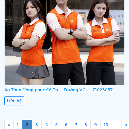
Áo Thun Đồng phục Cổ Trụ - Trường VGU - Z1023057
Liên hệ
«
1
2
3
4
5
6
7
8
9
10
…
»