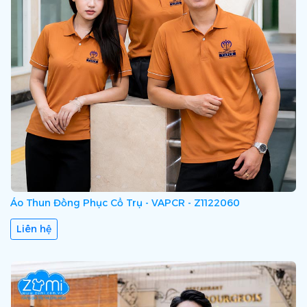
may áo thun đồng phục
Zumi Uniform
sẽ đưa ra giải pháp
toàn diện và chuyên nghiệp để giúp quý doanh nghiệp
“Nâng Giá Trị Thương Hiệu” và gửi thông điệp trọn vẹn tới
khách hàng.
Áo Thun Đồng Phục Cổ Trụ - VAPCR - Z1122060
Liên hệ