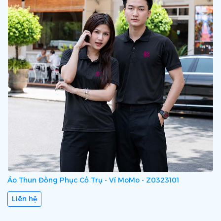
Áo Thun Đồng Phục Cổ Trụ - Ví MoMo - Z0323101
Liên hệ