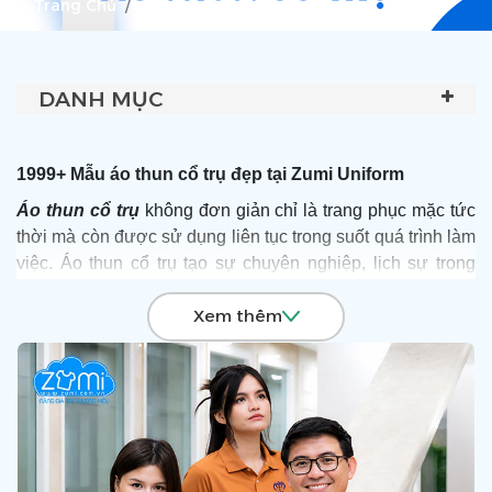
Trang Chủ
Áo Thun Cổ Trụ
DANH MỤC
1999+ Mẫu áo thun cổ trụ đẹp tại Zumi Uniform
Áo thun cổ trụ
không đơn giản chỉ là trang phục mặc tức
thời mà còn được sử dụng liên tục trong suốt quá trình làm
việc. Áo thun cổ trụ tạo sự chuyên nghiệp, lịch sự trong
môi trường công sở. Mặc đẹp thôi chưa đủ, đồng phục còn
Xem thêm
cần mang lại cảm giác thoải mái, dễ chịu cho người mặc
để cống hiến hết mình, tạo dựng thành công cho doanh
nghiệp. Chính vì vậy, áo thun cổ trụ như một sợi dây gắn
kết toàn thể nhân viên, xây dựng và phát triển thương hiệu
lớn mạnh.
Để được tư vấn và sở hữu những mẫu áo thun cổ trụ với
giá ưu đãi nhất, hãy liên hệ Hotline:
0903 132 585
,
C
ơ sở