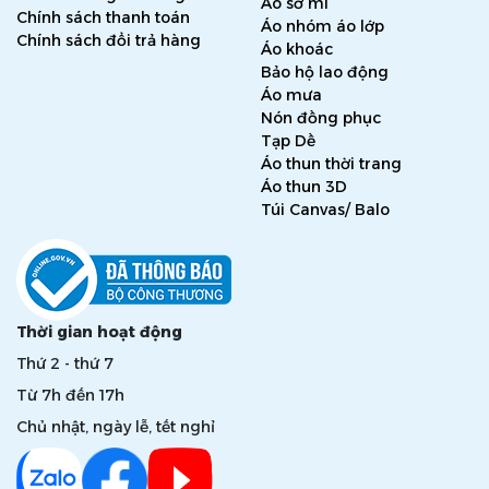
Áo sơ mi
Chính sách thanh toán
Áo nhóm áo lớp
Chính sách đổi trả hàng
Áo khoác
Cách 2: Dựa vào kích thước size áo có sẵn
Bảo hộ lao động
Áo mưa
1. Chọn chiếc áo thun (cổ trụ / cổ tròn) thoải mái nhất, đặt ở
Nón đồng phục
vị trí cố định.
Tạp Dề
2. Dùng thước đo theo chiều "Ngang - Rộng Ngực" và ”Dài
Áo thun thời trang
Áo thun 3D
Áo” theo hình 1.
Túi Canvas/ Balo
3. Sau đó tra bảng thông số dưới đây để chọn size áo.
Trường hợp kích thước áo của bạn không khớp với bảng
thông số, các bạn thích form áo dài nên chọn size theo ”dài
áo“, các bạn thích form áo rộng nên chọn size theo "Rộng
ngực".
Thời gian hoạt động
Thứ 2 - thứ 7
Từ 7h đến 17h
Chủ nhật, ngày lễ, tết nghỉ