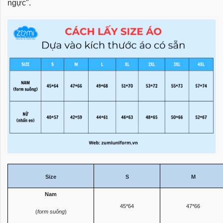
ngực".
Size
S
M
Nam
45*64
47*66
(
form suông
)