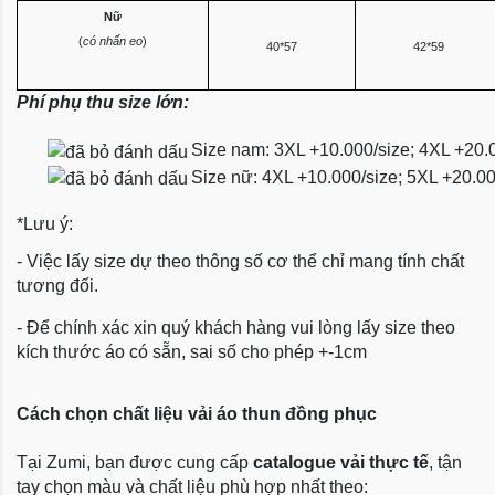
Nữ
(
có nhấn eo
)
40*57
42*59
Phí phụ thu size lớn:
Size nam: 3XL +10.000/size; 4XL +20.
Size nữ: 4XL +10.000/size; 5XL +20.0
*Lưu ý:
- Việc lấy size dự theo thông số cơ thể chỉ mang tính chất
tương đối.
- Để chính xác xin quý khách hàng vui lòng lấy size theo
kích thước áo có sẵn, sai số cho phép +-1cm
Cách chọn chất liệu vải áo thun đồng phục
Tại Zumi, bạn được cung cấp
catalogue vải thực tế
, tận
tay chọn màu và chất liệu phù hợp nhất theo: