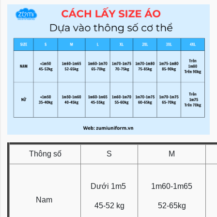
Thông số
S
M
Dưới 1m5
1m60-1m65
Nam
45-52 kg
52-65kg