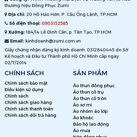
thương hiệu Đồng Phục Zumi
Địa chỉ:
20 Hồ Hảo Hớn, P. Cầu Ông Lãnh, TP.HCM
Số điện thoại:
0903132585
Xưởng:
184/14 Lê Đình Cẩn, p. Tân Tạo, TP.HCM
Email:
kinhdoanh@zumi.com.vn
Giấy chứng nhận đăng ký kinh doanh: 0312840445 do Sở
Kế hoạch và Đầu tư Thành phố Hồ Chí Minh cấp ngày
02/7/2014
CHÍNH SÁCH
SẢN PHẨM
Chính sách bảo mật
Áo thun đồng phục
Điều kiện sử dụng
Áo thun cổ trụ
Chính sách
Áo thun cổ tròn
Chính sách giao hàng
Áo sơ mi
Chính sách thanh toán
Áo nhóm áo lớp
Chính sách đổi trả hàng
Áo khoác
Bảo hộ lao động
Áo mưa