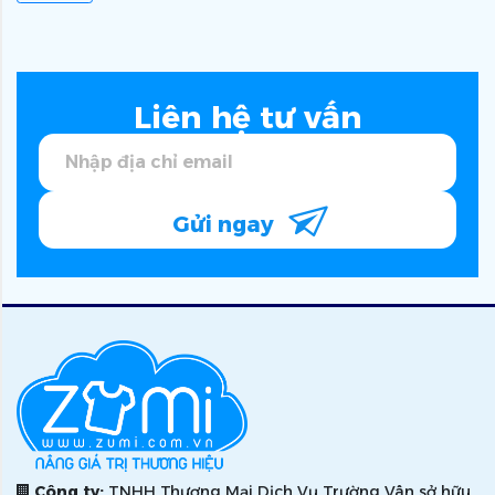
Liên hệ tư vấn
Gửi ngay
Công ty:
TNHH Thương Mại Dịch Vụ Trường Vân sở hữu