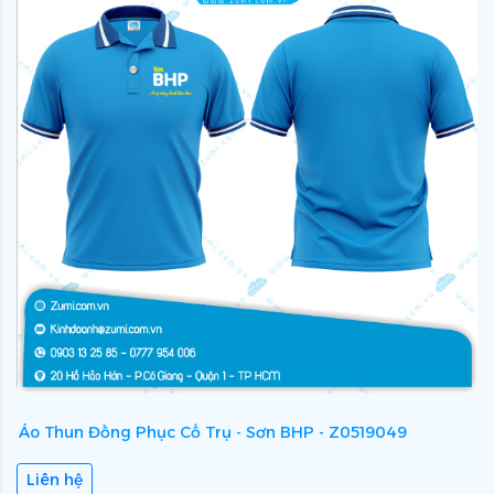
Áo Thun Đồng Phục Cổ Trụ - Sơn BHP - Z0519049
Á
Liên hệ