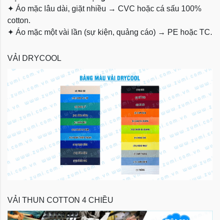
✦
Áo mặc lâu dài, giặt nhiều → CVC hoặc cá sấu 100%
cotton.
✦
Áo mặc một vài lần (sự kiện, quảng cáo) → PE hoặc TC.
VẢI DRYCOOL
VẢI THUN COTTON 4 CHIỀU