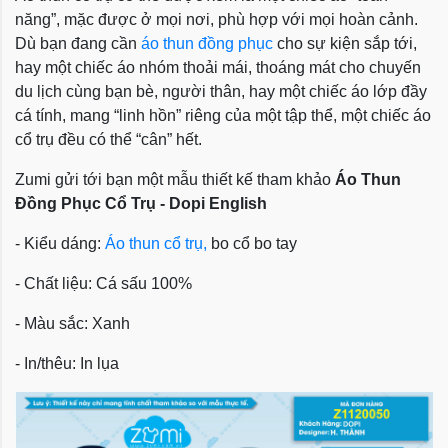
năng”, mặc được ở mọi nơi, phù hợp với mọi hoàn cảnh.
Dù bạn đang cần
áo thun đồng phục
cho sự kiện sắp tới,
hay một chiếc áo nhóm thoải mái, thoáng mát cho chuyến
du lịch cùng bạn bè, người thân, hay một chiếc áo lớp đầy
cá tính, mang “linh hồn” riêng của một tập thể, một chiếc áo
cổ trụ đều có thể “cân” hết.
Zumi gửi tới bạn một mẫu thiết kế tham khảo
Áo Thun
Đồng Phục Cổ Trụ - Dopi English
- Kiểu dáng:
Áo thun cổ trụ,
bo cổ bo tay
- Chất liệu: Cá sấu 100%
- Màu sắc: Xanh
- In/thêu: In lụa