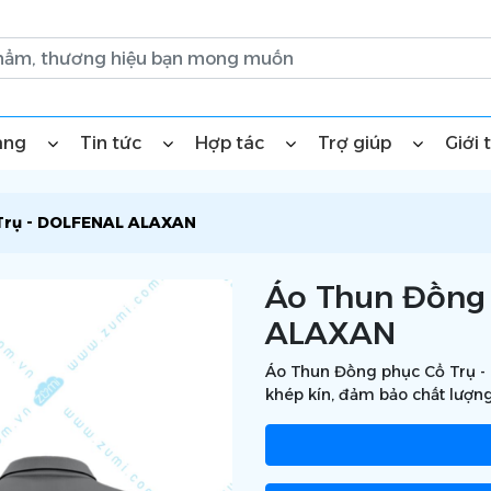
àng
Tin tức
Hợp tác
Trợ giúp
Giới 
Trụ - DOLFENAL ALAXAN
Áo Thun Đồng
ALAXAN
Áo Thun Đồng phục Cổ Trụ -
khép kín, đảm bảo chất lượng