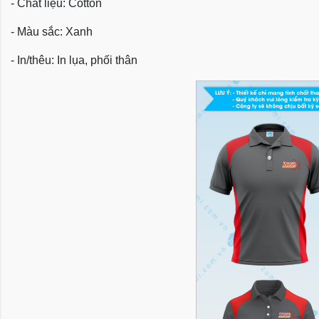
- Chất liệu: Cotton
- Màu sắc: Xanh
- In/thêu: In lụa, phối thân