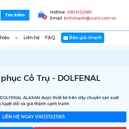
Hotline:
0903132585
0
Email:
kinhdoanh@zumi.com.vn
thiệu
Liên hệ
FAQ
Báo giá nhanh
 phục Cổ Trụ - DOLFENAL
 DOLFENAL ALAXAN được thiết kế trên dây chuyền sản xuất
 tuyệt đối và giá thành cạnh tranh
LIÊN HỆ NGAY
0903132585