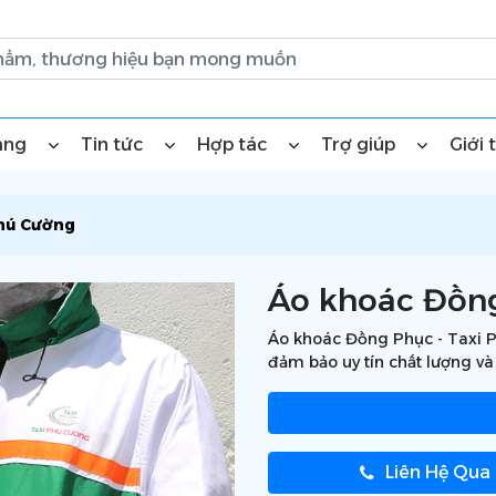
àng
Tin tức
Hợp tác
Trợ giúp
Giới 
Phú Cường
Áo khoác Đồng
Áo khoác Đồng Phục - Taxi Ph
đảm bảo uy tín chất lượng và
Liên Hệ Qua