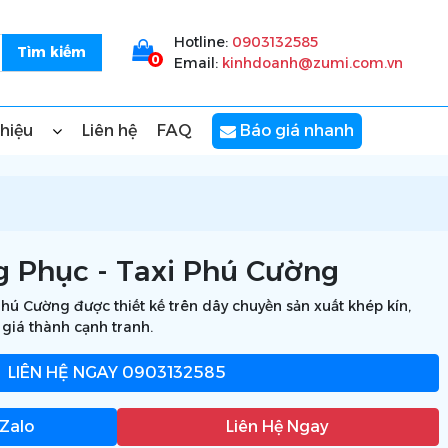
Hotline:
0903132585
0
Email:
kinhdoanh@zumi.com.vn
thiệu
Liên hệ
FAQ
Báo giá nhanh
 Phục - Taxi Phú Cường
ú Cường được thiết kế trên dây chuyền sản xuất khép kín,
 giá thành cạnh tranh.
LIÊN HỆ NGAY
0903132585
 Zalo
Liên Hệ Ngay