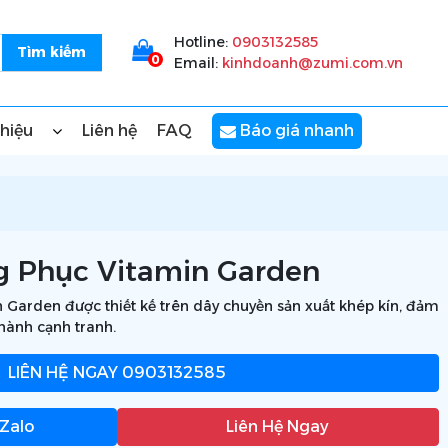
Hotline:
0903132585
0
Email:
kinhdoanh@zumi.com.vn
thiệu
Liên hệ
FAQ
Báo giá nhanh
g Phục Vitamin Garden
Garden được thiết kế trên dây chuyền sản xuất khép kín, đảm
thành cạnh tranh.
LIÊN HỆ NGAY
0903132585
 Zalo
Liên Hệ Ngay