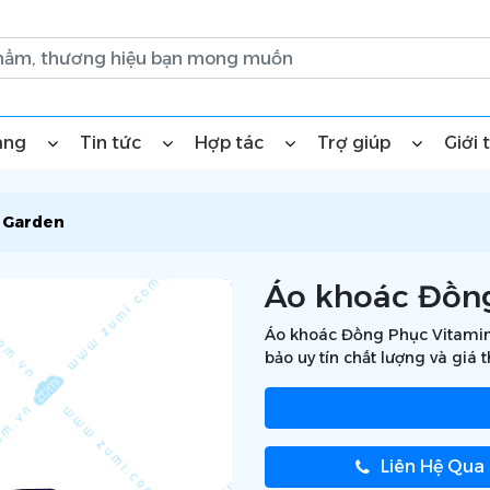
àng
Tin tức
Hợp tác
Trợ giúp
Giới 
 Garden
Áo khoác Đồn
Áo khoác Đồng Phục Vitamin 
bảo uy tín chất lượng và giá 
Liên Hệ Qua