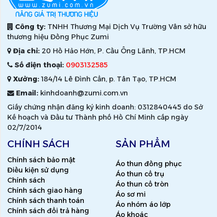
Công ty:
TNHH Thương Mại Dịch Vụ Trường Vân sở hữu
thương hiệu Đồng Phục Zumi
Địa chỉ:
20 Hồ Hảo Hớn, P. Cầu Ông Lãnh, TP.HCM
Số điện thoại:
0903132585
Xưởng:
184/14 Lê Đình Cẩn, p. Tân Tạo, TP.HCM
Email:
kinhdoanh@zumi.com.vn
Giấy chứng nhận đăng ký kinh doanh: 0312840445 do Sở
Kế hoạch và Đầu tư Thành phố Hồ Chí Minh cấp ngày
02/7/2014
CHÍNH SÁCH
SẢN PHẨM
Chính sách bảo mật
Áo thun đồng phục
Điều kiện sử dụng
Áo thun cổ trụ
Chính sách
Áo thun cổ tròn
Chính sách giao hàng
Áo sơ mi
Chính sách thanh toán
Áo nhóm áo lớp
Chính sách đổi trả hàng
Áo khoác