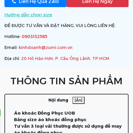
Liên Hệ Qua Zalo
Liên Hệ Ngay
Hướng dẫn chọn size
ĐỂ ĐƯỢC TƯ VẤN VÀ ĐẶT HÀNG, VUI LÒNG LIÊN HỆ:
Hotline:
0903132585
Email:
kinhdoanh@zumi.com.vn
Địa chỉ:
20 Hồ Hảo Hớn, P. Cầu Ông Lãnh, TP.HCM
THÔNG TIN SẢN PHẨM
Nội dung
[Ẩn]
Áo khoác Đồng Phục UOB
Bảng size áo khoác đồng phục
Tư vấn 3 loại vải thường được sử dụng để may
áo khoác đồng phục