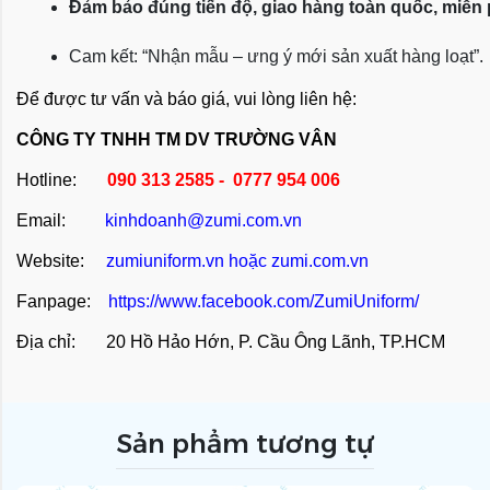
Đảm bảo đúng tiến độ, giao hàng toàn quốc, miễn
Cam kết: “Nhận mẫu – ưng ý mới sản xuất hàng loạt”.
Để được tư vấn và báo giá, vui lòng liên hệ:
CÔNG TY TNHH TM DV TRƯỜNG VÂN
Hotline:
090 313 2585 - 0777 954 006
Email:
kinhdoanh@zumi.com.vn
Website:
zumiuniform.vn
hoặc
zumi.com.vn
Fanpage:
https://www.facebook.com/ZumiUniform/
Địa chỉ: 20 Hồ Hảo Hớn, P. Cầu Ông Lãnh, TP.HCM
Sản phẩm tương tự