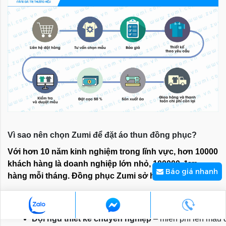
Vì sao nên chọn Zumi để đặt áo thun đồng phục?
Với hơn 10 năm kinh nghiệm trong lĩnh vực, hơn 10000
khách hàng là doanh nghiệp lớn nhỏ, 100000 đơn
Báo giá nhanh
hàng mỗi tháng. Đồng phục Zumi sở hữu:
Xưởng sản xuất trực tiếp – không qua trung gian
 
Đội ngũ thiết kế chuyên nghiệp
 – miễn phí lên mẫu