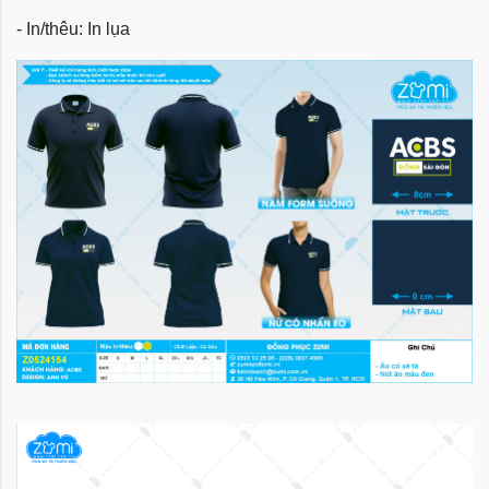
- In/thêu: In lụa