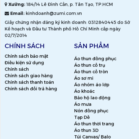
Xưởng:
184/14 Lê Đình Cẩn, p. Tân Tạo, TP.HCM
Email:
kinhdoanh@zumi.com.vn
Giấy chứng nhận đăng ký kinh doanh: 0312840445 do Sở
Kế hoạch và Đầu tư Thành phố Hồ Chí Minh cấp ngày
02/7/2014
CHÍNH SÁCH
SẢN PHẨM
Chính sách bảo mật
Áo thun đồng phục
Điều kiện sử dụng
Áo thun cổ trụ
Chính sách
Áo thun cổ tròn
Chính sách giao hàng
Áo sơ mi
Chính sách thanh toán
Áo nhóm áo lớp
Chính sách đổi trả hàng
Áo khoác
Bảo hộ lao động
Áo mưa
Nón đồng phục
Tạp Dề
Áo thun thời trang
Áo thun 3D
Túi Canvas/ Balo