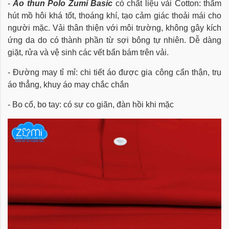
-
Áo thun Polo Zumi Basic
có chất liệu vải Cotton:
thấm
hút mồ hôi khá tốt, thoáng khí,
tạo cảm giác thoải mái cho
người mặc. Vải thân thiện với môi trường, không gây kích
ứng da do có thành phần từ sợi bông tự nhiên. Dễ dàng
giặt, rửa và vệ sinh các vết bẩn bám trên vải.
- Đường may tỉ mỉ: chi tiết áo được gia công cẩn thận, trụ
áo thẳng, khuy áo may chắc chắn
- Bo cổ, bo tay: có sự co giãn, đàn hồi khi mặc