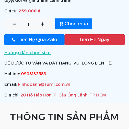
tuyệt đối và giá thành cạnh tranh.
Giá từ:
259.000 ₫
Chọn mua
Liên Hệ Qua Zalo
Liên Hệ Ngay
Hướng dẫn chọn size
ĐỂ ĐƯỢC TƯ VẤN VÀ ĐẶT HÀNG, VUI LÒNG LIÊN HỆ:
Hotline:
0903132585
Email:
kinhdoanh@zumi.com.vn
Địa chỉ:
20 Hồ Hảo Hớn, P. Cầu Ông Lãnh, TP.HCM
THÔNG TIN SẢN PHẨM