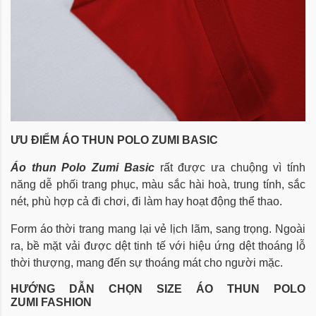
ƯU ĐIỂM ÁO THUN POLO ZUMI BASIC
Áo thun Polo Zumi Basic
rất được ưa chuộng vì tính
năng dễ phối trang phục, màu sắc hài hoà, trung tính, sắc
nét, phù hợp cả đi chơi, đi làm hay hoạt động thể thao.
Form áo thời trang mang lại vẻ lịch lãm, sang trọng. Ngoài
ra, bề mặt vải được dệt tinh tế với hiệu ứng dệt thoáng lỗ
thời thượng, mang đến sự thoáng mát cho người mặc.
HƯỚNG DẪN CHỌN SIZE
ÁO THUN POLO
ZUMI FASHION