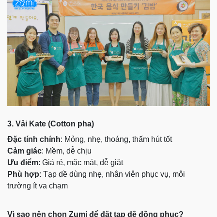
3. Vải Kate (Cotton pha)
Đặc tính chính
: Mỏng, nhẹ, thoáng, thấm hút tốt
Cảm giác
: Mềm, dễ chịu
Ưu điểm
: Giá rẻ, mặc mát, dễ giặt
Phù hợp
: Tạp dề dùng nhẹ, nhân viên phục vụ, môi
trường ít va chạm
Vì sao nên chọn Zumi để đặt tạp dề đồng phục?