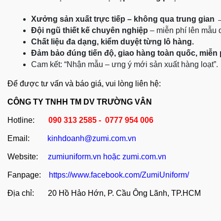
Xưởng sản xuất trực tiếp – không qua trung gian
 
Đội ngũ thiết kế chuyên nghiệp
 – miễn phí lên mẫu
Chất liệu đa dạng, kiểm duyệt từng lô hàng.
Đảm bảo đúng tiến độ, giao hàng toàn quốc, miễn
Cam kết: “Nhận mẫu – ưng ý mới sản xuất hàng loạt”.
Để được tư vấn và báo giá, vui lòng liên hệ:
CÔNG TY TNHH TM DV TRƯỜNG VÂN
Hotline:
090 313 2585 - 0777 954 006
Email:
kinhdoanh@zumi.com.vn
Website:
zumiuniform.vn
hoặc
zumi.com.vn
Fanpage:
https://www.facebook.com/ZumiUniform/
Địa chỉ: 20 Hồ Hảo Hớn, P. Cầu Ông Lãnh, TP.HCM