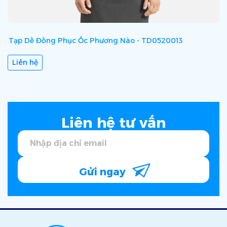
Tạp Dề Đồng Phục Ốc Phương Nào - TD0520013
T
Liên hệ
Liên hệ tư vấn
Gửi ngay