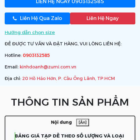
LIÊN HỆ NGAY
0903132585
Liên Hệ Qua Zalo
Liên Hệ Ngay
Hướng dẫn chọn size
ĐỂ ĐƯỢC TƯ VẤN VÀ ĐẶT HÀNG, VUI LÒNG LIÊN HỆ:
Hotline:
0903132585
Email:
kinhdoanh@zumi.com.vn
Địa chỉ:
20 Hồ Hảo Hớn, P. Cầu Ông Lãnh, TP.HCM
THÔNG TIN SẢN PHẨM
Nội dung
[Ẩn]
BẢNG GIÁ TẠP DỀ THEO SỐ LƯỢNG VÀ LOẠI