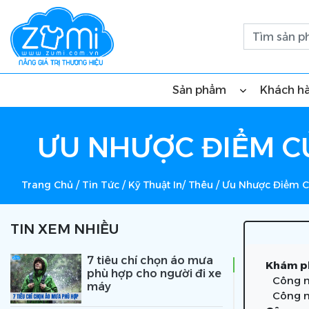
Sản phẩm
Khách h
ƯU NHƯỢC ĐIỂM CỦ
Trang Chủ
/
Tin Tức
/
Kỹ Thuật In/ Thêu
/
Ưu Nhược Điểm Cu
TIN XEM NHIỀU
7 tiêu chí chọn áo mưa
Khám ph
phù hợp cho người đi xe
Công ng
máy
Công ng