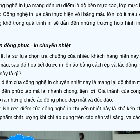
g nghệ in lụa mang đến ưu điểm là độ bền mực cao, lớp mực in vơ
: 
Công nghệ in lụa cần thực hiện với bảng màu lớn, có ít màu 
khô trong quá trình in sẽ dẫn đến những trường hợp hình in bị
 đồng phục - in chuyển nhiệt 
iệt là sự lựa chọn ưa chuộng của nhiều khách hàng hiện nay. 
àu, sau đó hoạ tiết được in lên áo bằng cách ép và tác động n
 này là gì?
 điểm của công nghệ in chuyển nhiệt này là mang lại độ thẩm mỹ
đến phức tạp mà lại nhanh chóng, tiện lợi. Giá thành của công
ho ra những chiếc áo đồng phục đẹp mắt và độc đáo.
: 
Nhược điểm của công nghệ in chuyển nhiệt này là khá kén ch
phẩm chất lượng khi chỉ áp dụng trên các nền vải sáng, và các 