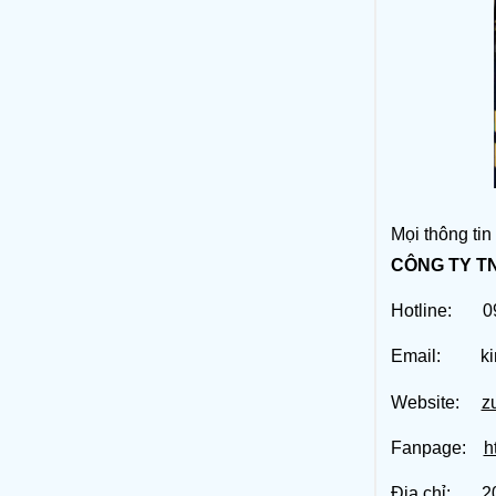
Mọi thông tin 
CÔNG TY T
Hotline: 09
Email: kin
Website:
z
Fanpage:
h
Địa chỉ: 20