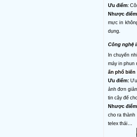
Ưu điểm
: Côn
Nhược điểm
mực in không 
dụng. 
Công nghệ in
In chuyển nh
máy in phun m
ấn phổ biến
Ưu điểm:
 Ưu
ảnh đơn giản 
tin cậy để c
Nhược điểm
cho ra thành 
telex thái… 