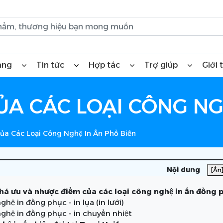
àng
Tin tức
Hợp tác
Trợ giúp
Giới 
A CÁC LOẠI CÔNG NGH
̉a Các Loại Công Nghệ In Ấn Phổ Biến
Nội dung
[Ẩn
á ưu và nhược điểm của các loại công nghệ in ấn đồng 
hệ in đồng phục - in lụa (in lưới)
hệ in đồng phục - in chuyển nhiệt