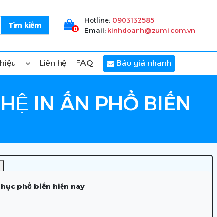
Hotline:
0903132585
0
Email:
kinhdoanh@zumi.com.vn
thiệu
Liên hệ
FAQ
Báo giá nhanh
Ệ IN ẤN PHỔ BIẾN
]
phục phổ biến hiện nay