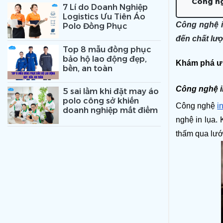
Công ngh
7 Lí do Doanh Nghiệp
Logistics Ưu Tiên Áo
Công nghệ in
Polo Đồng Phục
đến chất lư
Top 8 mẫu đồng phục
bảo hộ lao động đẹp,
Khám phá ưu
bền, an toàn
Công nghệ in 
5 sai lầm khi đặt may áo
polo công sở khiến
Công nghệ 
i
doanh nghiệp mất điểm
nghệ in lụa. 
thấm qua lưới,