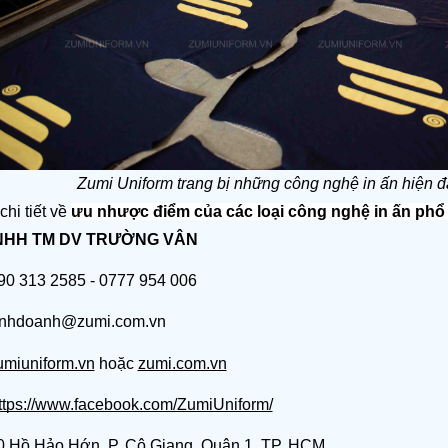
Zumi Uniform trang bị những công nghệ in ấn hiện đa
chi tiết về 
ưu nhược điểm của các loại công nghệ in ấn phổ
NHH TM DV TRƯỜNG VÂN
0 313 2585 - 0777 954 006
hdoanh@zumi.com.vn
umiuniform.vn
hoặc
zumi.com.vn
ttps://www.facebook.com/ZumiUniform/
 Hồ Hảo Hớn, P. Cô Giang, Quận 1, TP. HCM