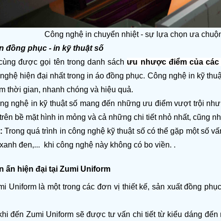
Công nghệ in chuyển nhiệt - sự lựa chọn ưa chuộ
đồng phục - in kỹ thuật số 
 cùng được gọi tên trong danh sách 
ưu nhược điểm của các 
nghệ hiện đại nhất trong in áo đồng phục. Công nghệ in kỹ thuật
iệm thời gian, nhanh chóng và hiệu quả. 
ng nghệ in kỹ thuật số mang đến những ưu điểm vượt trội như có 
trên bề mặt hình in mỏng và cả những chi tiết nhỏ nhất, cũng n
:
 Trong quá trình in công nghệ kỹ thuật số có thể gặp một số v
xanh đen,...  khi công nghệ này không có bo viền. .
 ấn hiện đại tại Zumi Uniform
i Uniform là một trong các đơn vị thiết kế, sản xuất đồng phục
 
i đến Zumi Uniform sẽ được tư vấn chi tiết từ kiểu dáng đến m