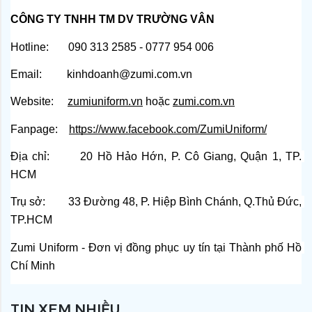
CÔNG TY TNHH TM DV TRƯỜNG VÂN
Hotline:       090 313 2585 - 0777 954 006
Email:         kinhdoanh@zumi.com.vn
Website:    
zumiuniform.vn
 hoặc
zumi.com.vn
Fanpage:   
https://www.facebook.com/ZumiUniform/
Địa chỉ:       20 Hồ Hảo Hớn, P. Cô Giang, Quận 1, TP. 
HCM
Trụ sở:        33 Đường 48, P. Hiệp Bình Chánh, Q.Thủ Đức, 
TP.HCM
Zumi Uniform - Đơn vị đồng phục uy tín tại Thành phố Hồ 
Chí Minh
TIN XEM NHIỀU