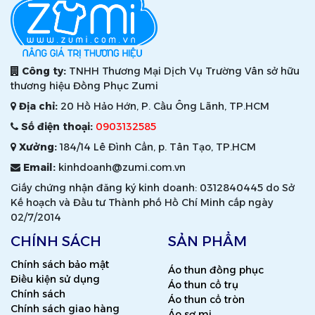
Công ty:
TNHH Thương Mại Dịch Vụ Trường Vân sở hữu
thương hiệu Đồng Phục Zumi
Địa chỉ:
20 Hồ Hảo Hớn, P. Cầu Ông Lãnh, TP.HCM
Số điện thoại:
0903132585
Xưởng:
184/14 Lê Đình Cẩn, p. Tân Tạo, TP.HCM
Email:
kinhdoanh@zumi.com.vn
Giấy chứng nhận đăng ký kinh doanh: 0312840445 do Sở
Kế hoạch và Đầu tư Thành phố Hồ Chí Minh cấp ngày
02/7/2014
CHÍNH SÁCH
SẢN PHẨM
Chính sách bảo mật
Áo thun đồng phục
Điều kiện sử dụng
Áo thun cổ trụ
Chính sách
Áo thun cổ tròn
Chính sách giao hàng
Áo sơ mi