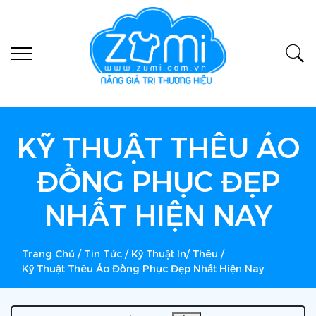
KỸ THUẬT THÊU ÁO
ĐỒNG PHỤC ĐẸP
NHẤT HIỆN NAY
Trang Chủ
/
Tin Tức
/
Kỹ Thuật In/ Thêu
/
Kỹ Thuật Thêu Áo Đồng Phục Đẹp Nhất Hiện Nay