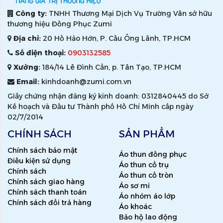
Công ty:
TNHH Thương Mại Dịch Vụ Trường Vân sở hữu
thương hiệu Đồng Phục Zumi
Địa chỉ:
20 Hồ Hảo Hớn, P. Cầu Ông Lãnh, TP.HCM
Số điện thoại:
0903132585
Xưởng:
184/14 Lê Đình Cẩn, p. Tân Tạo, TP.HCM
Email:
kinhdoanh@zumi.com.vn
Giấy chứng nhận đăng ký kinh doanh: 0312840445 do Sở
Kế hoạch và Đầu tư Thành phố Hồ Chí Minh cấp ngày
02/7/2014
CHÍNH SÁCH
SẢN PHẨM
Chính sách bảo mật
Áo thun đồng phục
Điều kiện sử dụng
Áo thun cổ trụ
Chính sách
Áo thun cổ tròn
Chính sách giao hàng
Áo sơ mi
Chính sách thanh toán
Áo nhóm áo lớp
Chính sách đổi trả hàng
Áo khoác
Bảo hộ lao động