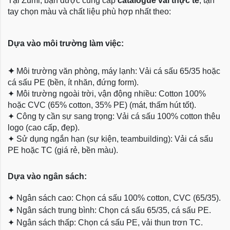
Tại Zumi, bạn được cung cấp
catalogue vải thực tế
, tận
tay chọn màu và chất liệu phù hợp nhất theo:
Dựa vào môi trường làm việc:
✦
Môi trường văn phòng, máy lạnh: Vải cá sấu 65/35 hoặc
cá sấu PE (bền, ít nhăn, đứng form).
✦
Môi trường ngoài trời, vận động nhiều: Cotton 100%
hoặc CVC (65% cotton, 35% PE) (mát, thấm hút tốt).
✦
Công ty cần sự sang trọng: Vải cá sấu 100% cotton thêu
logo (cao cấp, đẹp).
✦
Sử dụng ngắn hạn (sự kiện, teambuilding): Vải cá sấu
PE hoặc TC (giá rẻ, bền màu).
Dựa
vào ngân sách:
✦
Ngân sách cao: Chọn cá sấu 100% cotton, CVC (65/35).
✦
Ngân sách trung bình: Chọn cá sấu 65/35, cá sấu PE.
✦
Ngân sách thấp: Chọn cá sấu PE, vải thun trơn TC.