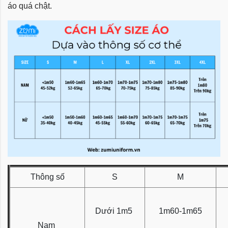
áo quá chật.
Thông số
S
M
Dưới 1m5
1m60-1m65
Nam