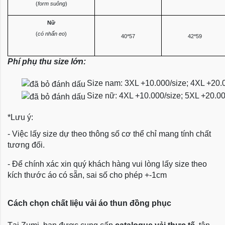
(
form suông
)
Nữ
(
có nhấn eo
)
40*57
42*59
Phí phụ thu size lớn:
Size nam: 3XL +10.000/size; 4XL +20.
Size nữ: 4XL +10.000/size; 5XL +20.0
*Lưu ý:
- Việc lấy size dự theo thông số cơ thể chỉ mang tính chất
tương đối.
- Để chính xác xin quý khách hàng vui lòng lấy size theo
kích thước áo có sẵn, sai số cho phép +-1cm
Cách chọn chất liệu vải áo thun đồng phục