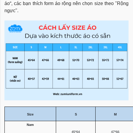
áo“, các bạn thích form áo rộng nên chọn size theo "Rộng
ngực".
Size
S
M
Nam
45*64
47*66