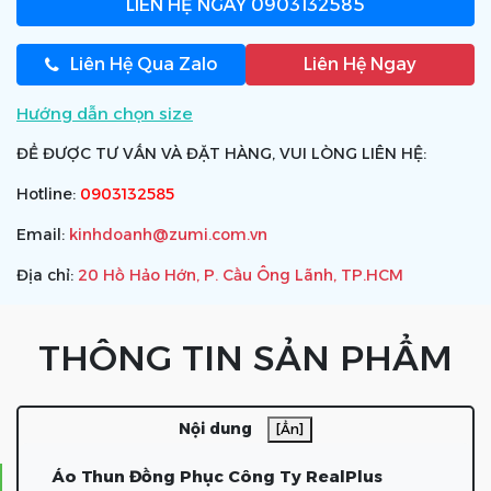
LIÊN HỆ NGAY
0903132585
Liên Hệ Qua Zalo
Liên Hệ Ngay
Hướng dẫn chọn size
ĐỂ ĐƯỢC TƯ VẤN VÀ ĐẶT HÀNG, VUI LÒNG LIÊN HỆ:
Hotline:
0903132585
Email:
kinhdoanh@zumi.com.vn
Địa chỉ:
20 Hồ Hảo Hớn, P. Cầu Ông Lãnh, TP.HCM
THÔNG TIN SẢN PHẨM
Nội dung
[Ẩn]
Áo Thun Đồng Phục Công Ty RealPlus