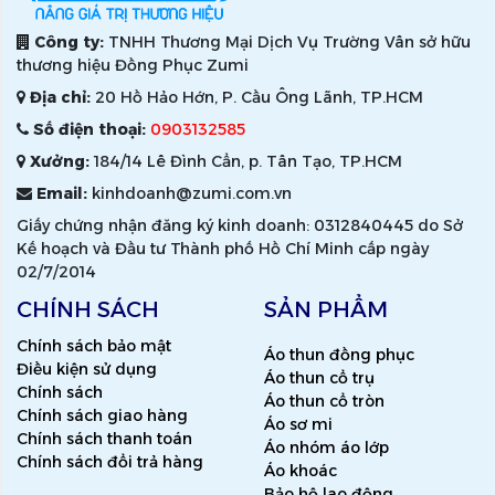
Công ty:
TNHH Thương Mại Dịch Vụ Trường Vân sở hữu
thương hiệu Đồng Phục Zumi
Địa chỉ:
20 Hồ Hảo Hớn, P. Cầu Ông Lãnh, TP.HCM
Số điện thoại:
0903132585
Xưởng:
184/14 Lê Đình Cẩn, p. Tân Tạo, TP.HCM
Email:
kinhdoanh@zumi.com.vn
Giấy chứng nhận đăng ký kinh doanh: 0312840445 do Sở
Kế hoạch và Đầu tư Thành phố Hồ Chí Minh cấp ngày
02/7/2014
CHÍNH SÁCH
SẢN PHẨM
Chính sách bảo mật
Áo thun đồng phục
Điều kiện sử dụng
Áo thun cổ trụ
Chính sách
Áo thun cổ tròn
Chính sách giao hàng
Áo sơ mi
Chính sách thanh toán
Áo nhóm áo lớp
Chính sách đổi trả hàng
Áo khoác
Bảo hộ lao động