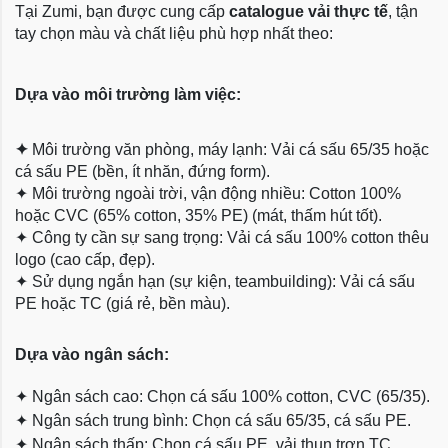
Tại Zumi, bạn được cung cấp
catalogue vải thực tế
, tận
tay chọn màu và chất liệu phù hợp nhất theo:
Dựa vào môi trường làm việc:
✦
Môi trường văn phòng, máy lạnh: Vải cá sấu 65/35 hoặc
cá sấu PE (bền, ít nhăn, đứng form).
✦
Môi trường ngoài trời, vận động nhiều: Cotton 100%
hoặc CVC (65% cotton, 35% PE) (mát, thấm hút tốt).
✦
Công ty cần sự sang trọng: Vải cá sấu 100% cotton thêu
logo (cao cấp, đẹp).
✦
Sử dụng ngắn hạn (sự kiện, teambuilding): Vải cá sấu
PE hoặc TC (giá rẻ, bền màu).
Dựa
vào ngân sách:
✦
Ngân sách cao: Chọn cá sấu 100% cotton, CVC (65/35).
✦
Ngân sách trung bình: Chọn cá sấu 65/35, cá sấu PE.
✦
Ngân sách thấp: Chọn cá sấu PE, vải thun trơn TC.