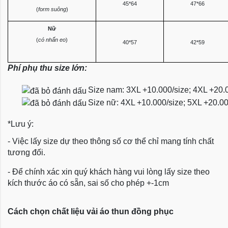
45*64
47*66
(
form suông
)
Nữ
(
có nhấn eo
)
40*57
42*59
Phí phụ thu size lớn:
Size nam: 3XL +10.000/size; 4XL +20.
Size nữ: 4XL +10.000/size; 5XL +20.0
*Lưu ý:
- Việc lấy size dự theo thông số cơ thể chỉ mang tính chất
tương đối.
- Để chính xác xin quý khách hàng vui lòng lấy size theo
kích thước áo có sẵn, sai số cho phép +-1cm
Cách chọn chất liệu vải áo thun đồng phục