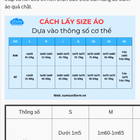
áo quá chật.
Thông số
S
M
Dưới 1m5
1m60-1m65