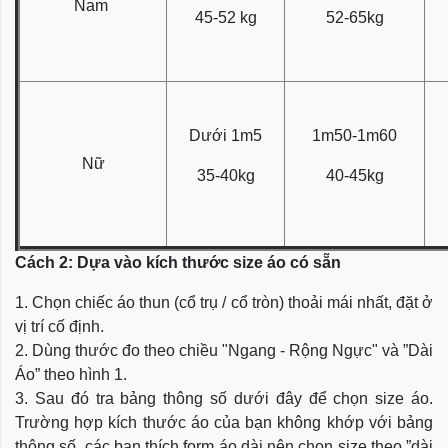
Nam
45-52 kg
52-65kg
Dưới 1m5
1m50-1m60
Nữ
35-40kg
40-45kg
Cách 2: Dựa vào kích thước size áo có sẵn
1. Chọn chiếc áo thun (cổ trụ / cổ tròn) thoải mái nhất, đặt ở
vị trí cố định.
2. Dùng thước đo theo chiều "Ngang - Rộng Ngực" và ”Dài
Áo” theo hình 1.
3. Sau đó tra bảng thông số dưới đây để chọn size áo.
Trường hợp kích thước áo của bạn không khớp với bảng
thông số, các bạn thích form áo dài nên chọn size theo ”dài