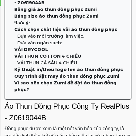
- Z0619044B
Bảng giá áo thun đồng phục Zumi
Bảng size áo thun đồng phục Zumi
*Lưu ý:
Cách chọn chất liệu vải áo thun đồng phục
Dựa vào môi trường làm việc:
Dựa vào ngân sách:
VẢI DRYCOOL
VẢI THUN COTTON 4 CHIỀU
VẢI THUN CÁ SẤU 4 CHIỀU
Kỹ thuật in/thêu logo lên áo thun đồng phục
Quy trình đặt may áo thun đồng phục Zumi
Vì sao nên chọn Zumi để đặt áo thun đồng
phục?
Áo Thun Đồng Phục Công Ty RealPlus
- Z0619044B
Đồng phục được xem là một nét văn hóa củ
a công ty, là
sợi dây tinh thần kết nối các nhân viên lại với nhau, tạo sự