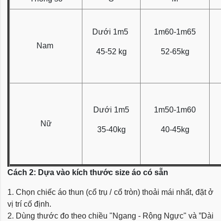
Dưới 1m5
1m60-1m65
Nam
45-52 kg
52-65kg
Dưới 1m5
1m50-1m60
Nữ
35-40kg
40-45kg
Cách 2: Dựa vào kích thước size áo có sẵn
1. Chọn chiếc áo thun (cổ trụ / cổ tròn) thoải mái nhất, đặt ở
vị trí cố định.
2. Dùng thước đo theo chiều "Ngang - Rộng Ngực" và ”Dài