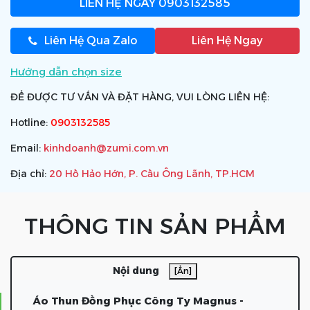
LIÊN HỆ NGAY
0903132585
Liên Hệ Qua Zalo
Liên Hệ Ngay
Hướng dẫn chọn size
ĐỂ ĐƯỢC TƯ VẤN VÀ ĐẶT HÀNG, VUI LÒNG LIÊN HỆ:
Hotline:
0903132585
Email:
kinhdoanh@zumi.com.vn
Địa chỉ:
20 Hồ Hảo Hớn, P. Cầu Ông Lãnh, TP.HCM
THÔNG TIN SẢN PHẨM
Nội dung
[Ẩn]
Áo Thun Đồng Phục Công Ty Magnus -