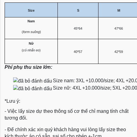
Size
S
M
Nam
45*64
47*66
(
form suông
)
Nữ
(
có nhấn eo
)
40*57
42*59
Phí phụ thu size lớn:
Size nam: 3XL +10.000/size; 4XL +20.
Size nữ: 4XL +10.000/size; 5XL +20.0
*Lưu ý:
- Việc lấy size dự theo thông số cơ thể chỉ mang tính chất
tương đối.
- Để chính xác xin quý khách hàng vui lòng lấy size theo
kích thước áo có sẵn, sai số cho phép +-1cm