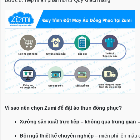
Bước 8: Tiếp nhận phản hồi từ Quý khách hàng
Vì sao nên chọn Zumi để đặt áo thun đồng phục?
Xưởng sản xuất trực tiếp – không qua trung gian
 
Đội ngũ thiết kế chuyên nghiệp
 – miễn phí lên mẫu