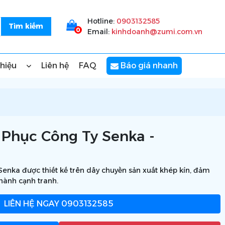
Hotline:
0903132585
0
Email:
kinhdoanh@zumi.com.vn
thiệu
Liên hệ
FAQ
Báo giá nhanh
Phục Công Ty Senka -
enka được thiết kế trên dây chuyền sản xuất khép kín, đảm
thành cạnh tranh.
LIÊN HỆ NGAY
0903132585