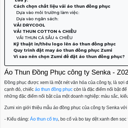
Cách chọn chất liệu vải áo thun đồng phục
Dựa vào môi trường làm việc:
Dựa vào ngân sách:
VẢI DRYCOOL
VẢI THUN COTTON 4 CHIỀU
VẢI THUN CÁ SẤU 4 CHIỀU
Kỹ thuật in/thêu logo lên áo thun đồng phục
Quy trình đặt may áo thun đồng phục Zumi
Vì sao nên chọn Zumi để đặt áo thun đồng phục?
Áo Thun Đồng Phục công ty Senka - Z0
Đồng phục được xem là một nét văn hóa của công ty, là sợi dâ
cạnh đó, chiếc
áo thun đồng phục
còn là đặc điểm nổi bật để
những đặc điểm nổi bật của một doanh nghiệp: màu sắc, kiểu 
Zumi xin giới thiệu mẫu áo đồng phục của công ty Senka với th
- Kiểu dáng:
Áo thun cổ trụ
, bo cổ và bo tay dệt xanh đen sọc 