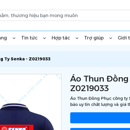
àng
Tin tức
Hợp tác
Trợ giúp
Giới 
g Ty Senka - Z0219033
Áo Thun Đồng 
Z0219033
Áo Thun Đồng Phục công ty S
bảo uy tín chất lượng và giá 