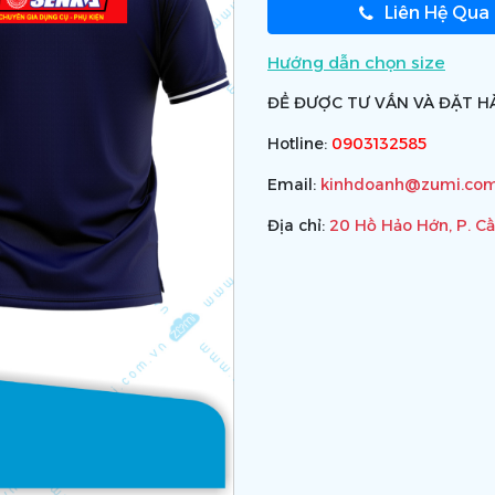
Liên Hệ Qua
Hướng dẫn chọn size
ĐỂ ĐƯỢC TƯ VẤN VÀ ĐẶT HÀ
Hotline:
0903132585
Email:
kinhdoanh@zumi.com
Địa chỉ:
20 Hồ Hảo Hớn, P. C