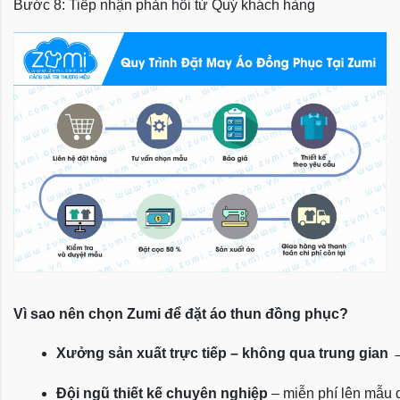
Bước 8: Tiếp nhận phản hồi từ Quý khách hàng
Vì sao nên chọn Zumi để đặt áo thun đồng phục?
Xưởng sản xuất trực tiếp – không qua trung gian
 
Đội ngũ thiết kế chuyên nghiệp
 – miễn phí lên mẫu