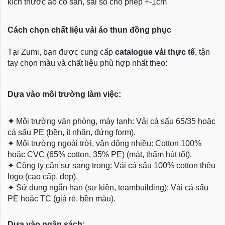
kích thước áo có sẵn, sai số cho phép +-1cm
Cách chọn chất liệu vải áo thun đồng phục
Tại Zumi, bạn được cung cấp
catalogue vải thực tế
, tận
tay chọn màu và chất liệu phù hợp nhất theo:
Dựa vào môi trường làm việc:
✦
Môi trường văn phòng, máy lạnh: Vải cá sấu 65/35 hoặc
cá sấu PE (bền, ít nhăn, đứng form).
✦
Môi trường ngoài trời, vận động nhiều: Cotton 100%
hoặc CVC (65% cotton, 35% PE) (mát, thấm hút tốt).
✦
Công ty cần sự sang trọng: Vải cá sấu 100% cotton thêu
logo (cao cấp, đẹp).
✦
Sử dụng ngắn hạn (sự kiện, teambuilding): Vải cá sấu
PE hoặc TC (giá rẻ, bền màu).
Dựa
vào ngân sách: