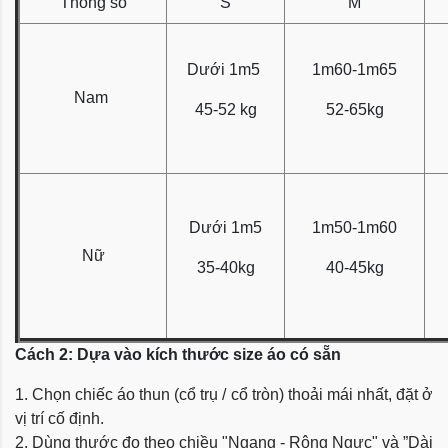
Thông số
S
M
Dưới 1m5
1m60-1m65
Nam
45-52 kg
52-65kg
Dưới 1m5
1m50-1m60
Nữ
35-40kg
40-45kg
Cách 2: Dựa vào kích thước size áo có sẵn
1. Chọn chiếc áo thun (cổ trụ / cổ tròn) thoải mái nhất, đặt ở
vị trí cố định.
2. Dùng thước đo theo chiều "Ngang - Rộng Ngực" và ”Dài