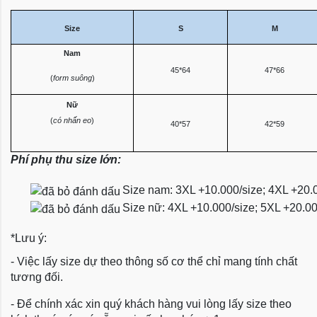
Size
S
M
Nam
45*64
47*66
(
form suông
)
Nữ
(
có nhấn eo
)
40*57
42*59
Phí phụ thu size lớn:
Size nam: 3XL +10.000/size; 4XL +20.
Size nữ: 4XL +10.000/size; 5XL +20.0
*Lưu ý:
- Việc lấy size dự theo thông số cơ thể chỉ mang tính chất
tương đối.
- Để chính xác xin quý khách hàng vui lòng lấy size theo