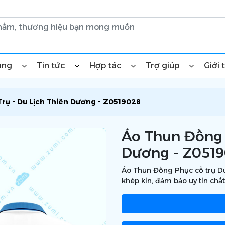
àng
Tin tức
Hợp tác
Trợ giúp
Giới 
rụ - Du Lịch Thiên Dương - Z0519028
Áo Thun Đồng 
Dương - Z051
Áo Thun Đồng Phục cổ trụ Du
khép kín, đảm bảo uy tín chất