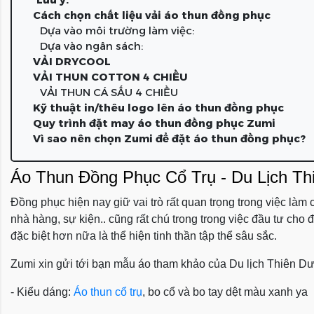
Cách chọn chất liệu vải áo thun đồng phục
Dựa vào môi trường làm việc:
Dựa vào ngân sách:
VẢI DRYCOOL
VẢI THUN COTTON 4 CHIỀU
VẢI THUN CÁ SẤU 4 CHIỀU
Kỹ thuật in/thêu logo lên áo thun đồng phục
Quy trình đặt may áo thun đồng phục Zumi
Vì sao nên chọn Zumi để đặt áo thun đồng phục?
Áo Thun Đồng Phục
Cổ Trụ - Du Lịch T
Đồng phục hiện nay giữ vai trò rất quan trọng trong việc làm
nhà hàng, sự kiện.. cũng rất chú trong trong việc đầu tư ch
đặc biệt hơn nữa là thể hiện tinh thần tập thể sâu sắc.
Zumi xin gửi tới bạn mẫu áo tham khảo của Du lịch Thiên D
- Kiểu dáng:
Áo thun cổ trụ
, bo cổ và bo tay dệt màu xanh ya