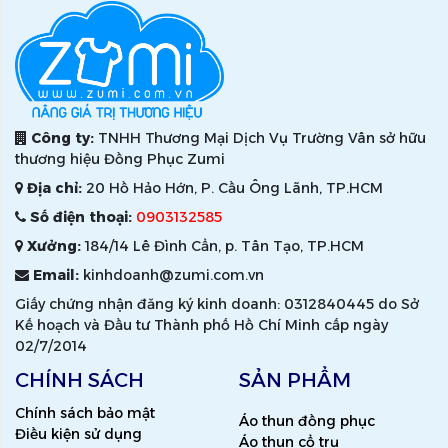
Công ty:
TNHH Thương Mại Dịch Vụ Trường Vân sở hữu
thương hiệu Đồng Phục Zumi
Địa chỉ:
20 Hồ Hảo Hớn, P. Cầu Ông Lãnh, TP.HCM
Số điện thoại:
0903132585
Xưởng:
184/14 Lê Đình Cẩn, p. Tân Tạo, TP.HCM
Email:
kinhdoanh@zumi.com.vn
Giấy chứng nhận đăng ký kinh doanh: 0312840445 do Sở
Kế hoạch và Đầu tư Thành phố Hồ Chí Minh cấp ngày
02/7/2014
CHÍNH SÁCH
SẢN PHẨM
Chính sách bảo mật
Áo thun đồng phục
Điều kiện sử dụng
Áo thun cổ trụ