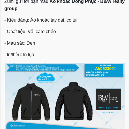
Zumi gửi tới bạn mẫu
Áo khoác Đồng Phục - B&W realty
group
- Kiểu dáng: Áo khoác tay dài, có túi
- Chất liệu: Vải caro chéo
- Màu sắc: Đen
- In/thêu: In lụa