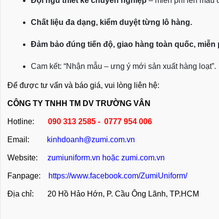
Đội ngũ thiết kế chuyên nghiệp
 – miễn phí lên mẫu
Chất liệu đa dạng, kiểm duyệt từng lô hàng.
Đảm bảo đúng tiến độ, giao hàng toàn quốc, miễn
Cam kết: “Nhận mẫu – ưng ý mới sản xuất hàng loạt”.
Để được tư vấn và báo giá, vui lòng liên hệ:
CÔNG TY TNHH TM DV TRƯỜNG VÂN
Hotline:
090 313 2585 - 0777 954 006
Email:
kinhdoanh@zumi.com.vn
Website:
zumiuniform.vn
hoặc
zumi.com.vn
Fanpage:
https://www.facebook.com/ZumiUniform/
Địa chỉ: 20 Hồ Hảo Hớn, P. Cầu Ông Lãnh, TP.HCM