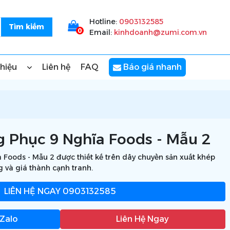
Hotline:
0903132585
0
Email:
kinhdoanh@zumi.com.vn
thiệu
Liên hệ
FAQ
Báo giá nhanh
 Phục 9 Nghĩa Foods - Mẫu 2
Foods - Mẫu 2 được thiết kế trên dây chuyền sản xuất khép
g và giá thành cạnh tranh.
LIÊN HỆ NGAY
0903132585
 Zalo
Liên Hệ Ngay