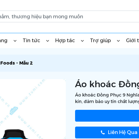
àng
Tin tức
Hợp tác
Trợ giúp
Giới 
Foods - Mẫu 2
Áo khoác Đồng
Áo khoác Đồng Phục 9 Nghĩa 
kín, đảm bảo uy tín chất lượn
Liên Hệ Qua