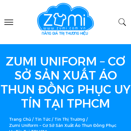
ZUMI UNIFORM – CƠ
SỞ SẢN XUẤT ÁO
THUN ĐỒNG PHỤC UY
TÍN TẠI TPHCM
Trang Chủ
/
Tin Tức
/
Tin Thị Trường
/
Zumi Uniform – Cơ Sở Sản Xuất Áo Thun Đồng Phục