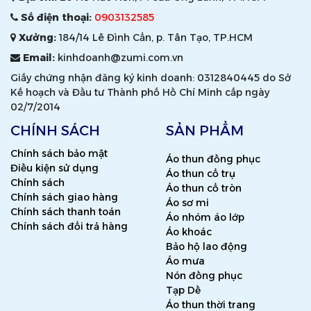
Số điện thoại:
0903132585
Xưởng:
184/14 Lê Đình Cẩn, p. Tân Tạo, TP.HCM
Email:
kinhdoanh@zumi.com.vn
Giấy chứng nhận đăng ký kinh doanh: 0312840445 do Sở
Kế hoạch và Đầu tư Thành phố Hồ Chí Minh cấp ngày
02/7/2014
CHÍNH SÁCH
SẢN PHẨM
Chính sách bảo mật
Áo thun đồng phục
Điều kiện sử dụng
Áo thun cổ trụ
Chính sách
Áo thun cổ tròn
Chính sách giao hàng
Áo sơ mi
Chính sách thanh toán
Áo nhóm áo lớp
Chính sách đổi trả hàng
Áo khoác
Bảo hộ lao động
Áo mưa
Nón đồng phục
Tạp Dề
Áo thun thời trang