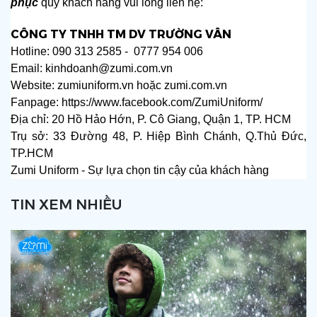
phục
quý khách hàng vui lòng liên hệ:
CÔNG TY TNHH TM DV TRƯỜNG VÂN
Hotline: 090 313 2585 - 0777 954 006
Email: kinhdoanh@zumi.com.vn
Website:
zumiuniform.vn
hoặc
zumi.com.vn
Fanpage:
https://www.facebook.com/ZumiUniform/
Địa chỉ: 20 Hồ Hảo Hớn, P. Cô Giang, Quận 1, TP. HCM
Trụ sở: 33 Đường 48, P. Hiệp Bình Chánh, Q.Thủ Đức,
TP.HCM
Zumi Uniform - Sự lựa chọn tin cậy của khách hàng
TIN XEM NHIỀU