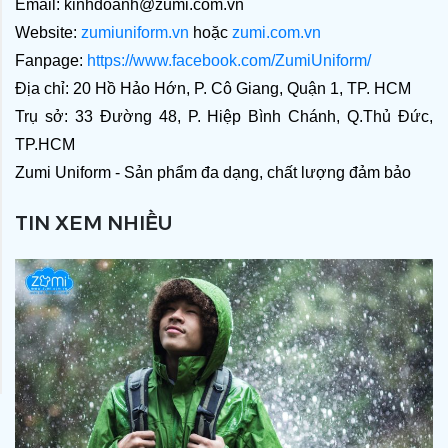
Email: kinhdoanh@zumi.com.vn
Website: 
zumiuniform.vn
 hoặc 
zumi.com.vn
Fanpage: 
https://www.facebook.com/ZumiUniform/
Địa chỉ: 20 Hồ Hảo Hớn, P. Cô Giang, Quận 1, TP. HCM
Trụ sở: 33 Đường 48, P. Hiệp Bình Chánh, Q.Thủ Đức, 
TP.HCM
Zumi Uniform - Sản phẩm đa dạng, chất lượng đảm bảo
TIN XEM NHIỀU