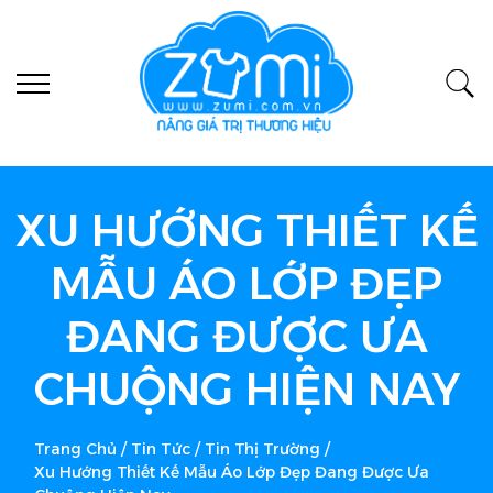
XU HƯỚNG THIẾT KẾ
MẪU ÁO LỚP ĐẸP
ĐANG ĐƯỢC ƯA
CHUỘNG HIỆN NAY
Trang Chủ
/
Tin Tức
/
Tin Thị Trường
/
Xu Hướng Thiết Kế Mẫu Áo Lớp Đẹp Đang Được Ưa