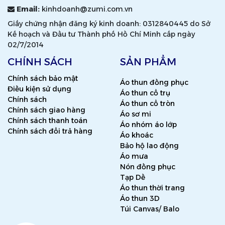
Email:
kinhdoanh@zumi.com.vn
Giấy chứng nhận đăng ký kinh doanh: 0312840445 do Sở
Kế hoạch và Đầu tư Thành phố Hồ Chí Minh cấp ngày
02/7/2014
CHÍNH SÁCH
SẢN PHẨM
Chính sách bảo mật
Áo thun đồng phục
Điều kiện sử dụng
Áo thun cổ trụ
Chính sách
Áo thun cổ tròn
Chính sách giao hàng
Áo sơ mi
Chính sách thanh toán
Áo nhóm áo lớp
Chính sách đổi trả hàng
Áo khoác
Bảo hộ lao động
Áo mưa
Nón đồng phục
Tạp Dề
Áo thun thời trang
Áo thun 3D
Túi Canvas/ Balo