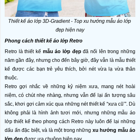
Thiết kế áo lớp 3D-Gradient - Top xu hướng mẫu áo lớp 
đẹp hiện nay
Phong cách thiết kế áo lớp Retro
Retro là thiết kế 
mẫu áo lớp đẹp
 đã nổi lên trong những 
năm gần đây, nhưng cho đến bây giờ, đây vẫn là mẫu thiết 
kế được các bạn trẻ yêu thích, bởi nét vừa lạ vừa thân 
thuộc.
Retro gợi nhắc về những kỷ niệm xưa, mang nét hoài 
niệm, có chút nhẹ nhàng, nhưng vẫn để lại ấn tượng sâu 
sắc, khơi gợi cảm xúc qua những nét thiết kế “xưa cũ’”. Dù 
không phải là hình ảnh tươi mới, nhưng những mẫu áo 
lớp thiết kế theo phong cách Retro này luôn để lại những 
dấu ấn đặc biệt, và là một trong những 
xu hướng mẫu áo 
lớp đẹp
 được ưa chuộng hiện nay. 