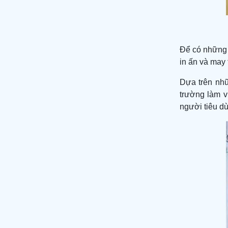
Để có những m
in ấn và may
Dựa trên nhữ
trường làm v
người tiêu d