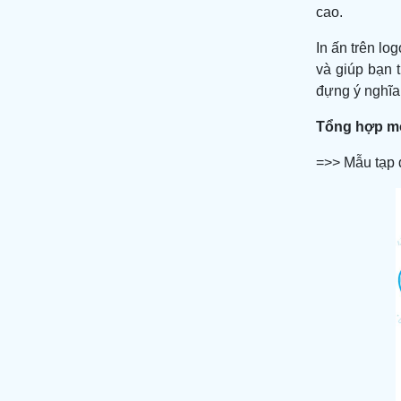
cao.
In ấn trên l
và giúp bạn 
đựng ý nghĩa 
Tổng hợp mộ
=>> Mẫu tạp