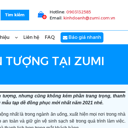
Hotline:
0903132585
0
Email:
kinhdoanh@zumi.com.vn
thiệu
Liên hệ
FAQ
Báo giá nhanh
 TƯỢNG TẠI ZUMI
n tượng, nhưng cũng không kém phần trang trọng, thanh
 mẫu tạp dề đồng phục mới nhất năm 2021 nhé.
g nhất là trong ngành ăn uống, xuất hiện mọi nơi trong nhà
an toàn và giữ gìn vệ sinh sạch sẽ trong quá trình làm việc.
và thanh lịch hơn trong mắt khách hàng.