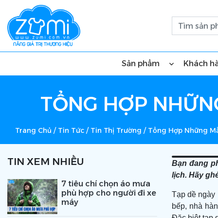
Sản phẩm
Khách h
TỔNG HỢP NHỮNG
Trang Chủ
/
Tin Tức
/
Tin Thị Trường
/
Tổng Hợp Những Mẫ
TIN XEM NHIỀU
Bạn đang ph
lịch. Hãy g
7 tiêu chí chọn áo mưa
phù hợp cho người đi xe
Tạp dề ngày 
máy
bếp, nhà hà
Đặc biệt tạp 