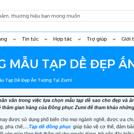
àng
Tin tức
Hợp tác
Trợ giúp
Giới 
 MẪU TẠP DỀ ĐẸP ẤN
u Tạp Dề Đẹp Ấn Tượng Tại Zumi
ân vân trong việc lựa chọn mẫu tạp dề sao cho đẹp và ấ
hé thăm gian hàng của Đồng phục Zumi để tham khảo những
nay được sử dụng phổ biến cho mọi ngành nghề, được ưa chuộn
ng, pha chế,…
Tạp dề đồng phục
giúp bảo vệ cơ thể, đảm bảo 
dề còn giúp tăng tính thẩm mĩ cho người dùng, trở nên đặc biệt 