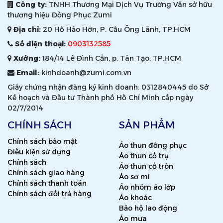
Công ty:
TNHH Thương Mại Dịch Vụ Trường Vân sở hữu
thương hiệu Đồng Phục Zumi
Địa chỉ:
20 Hồ Hảo Hớn, P. Cầu Ông Lãnh, TP.HCM
Số điện thoại:
0903132585
Xưởng:
184/14 Lê Đình Cẩn, p. Tân Tạo, TP.HCM
Email:
kinhdoanh@zumi.com.vn
Giấy chứng nhận đăng ký kinh doanh: 0312840445 do Sở
Kế hoạch và Đầu tư Thành phố Hồ Chí Minh cấp ngày
02/7/2014
CHÍNH SÁCH
SẢN PHẨM
Chính sách bảo mật
Áo thun đồng phục
Điều kiện sử dụng
Áo thun cổ trụ
Chính sách
Áo thun cổ tròn
Chính sách giao hàng
Áo sơ mi
Chính sách thanh toán
Áo nhóm áo lớp
Chính sách đổi trả hàng
Áo khoác
Bảo hộ lao động
Áo mưa