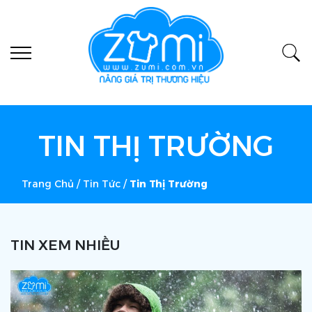
TIN THỊ TRƯỜNG
Trang Chủ
/
Tin Tức
/
Tin Thị Trường
TIN XEM NHIỀU