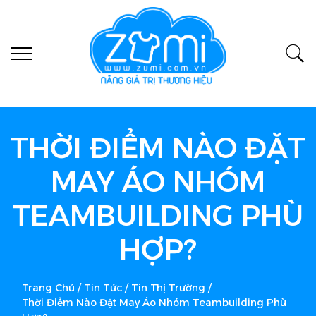
THỜI ĐIỂM NÀO ĐẶT
MAY ÁO NHÓM
TEAMBUILDING PHÙ
HỢP?
Trang Chủ
/
Tin Tức
/
Tin Thị Trường
/
Thời Điểm Nào Đặt May Áo Nhóm Teambuilding Phù