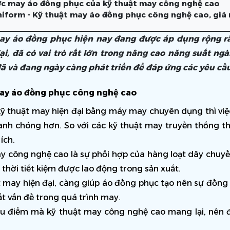
c may áo đồng phục của kỹ thuật may công nghệ cao
iform - Kỹ thuật may áo đồng phục công nghệ cao, giá 
ay áo đồng phục hiện nay đang được áp dụng rộng rãi
i, đã có vai trò rất lớn trong nâng cao năng suất ng
ã và đang ngày càng phát triển để đáp ứng các yêu cầ
ay áo đồng phục công nghệ cao
ỹ thuật may hiện đại bằng máy may chuyên dụng thì việc 
nh chóng hơn. So với các kỹ thuật may truyền thống th
ích. 
y công nghệ cao là sự phối hợp của hàng loạt dây chuyề
thời tiết kiệm được lao động trong sản xuất. 
t may hiện đại, càng giúp áo đồng phục tạo nên sự đồng n
ất vấn đề trong quá trình may.
u điểm mà kỹ thuật may công nghệ cao mang lại, nên đ