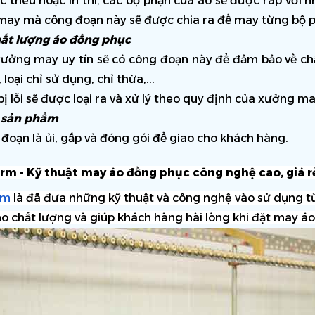
c thêu hoặc in thì, các bộ phận của áo sẽ được ráp với 
ay mà công đoạn này sẽ được chia ra để may từng bộ ph
hất lượng áo đồng phục
xưởng may uy tín sẽ có công đoạn này để đảm bảo về chất
oại chỉ sử dụng, chỉ thừa,...
ị lỗi sẽ được loại ra và xử lý theo quy định của xưởng ma
 sản phẩm
đoạn là ủi, gấp và đóng gói để giao cho khách hàng. 
rm - Kỹ thuật may áo đồng phục công nghệ cao, giá r
rm
 là đã đưa những kỹ thuật và công nghệ vào sử dụng từ
o chất lượng và giúp khách hàng hài lòng khi đặt may áo 