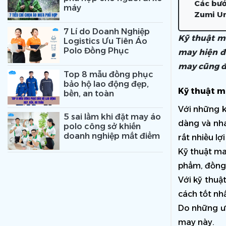
Các bướ
máy
Zumi Un
7 Lí do Doanh Nghiệp
Kỹ thuật m
Logistics Ưu Tiên Áo
Polo Đồng Phục
may hiện đạ
may cũng đ
Top 8 mẫu đồng phục
bảo hộ lao động đẹp,
Kỹ thuật m
bền, an toàn
Với những k
5 sai lầm khi đặt may áo
dàng và nha
polo công sở khiến
doanh nghiệp mất điểm
rất nhiều lợi 
Kỹ thuật ma
phẩm, đồng 
Với kỹ thuậ
cách tốt nh
Do những ư
may này.