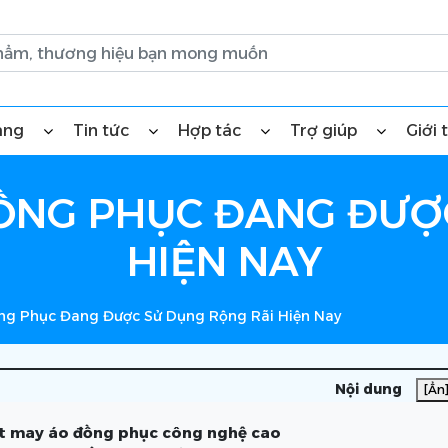
àng
Tin tức
Hợp tác
Trợ giúp
Giới 
ỒNG PHỤC ĐANG ĐƯỢ
HIỆN NAY
ng Phục Đang Được Sử Dụng Rộng Rãi Hiện Nay
Nội dung
[Ẩn
t may áo đồng phục công nghệ cao