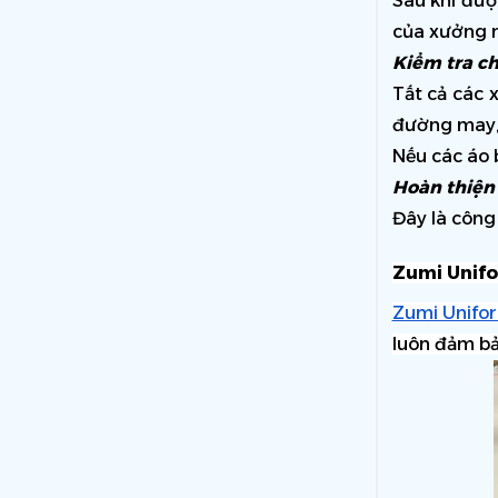
Sau khi đượ
của xưởng m
Kiểm tra c
Tất cả các 
đường may, l
Nếu các áo b
Hoàn thiện
Đây là công 
Zumi Unifo
Zumi Unifo
luôn đảm bả