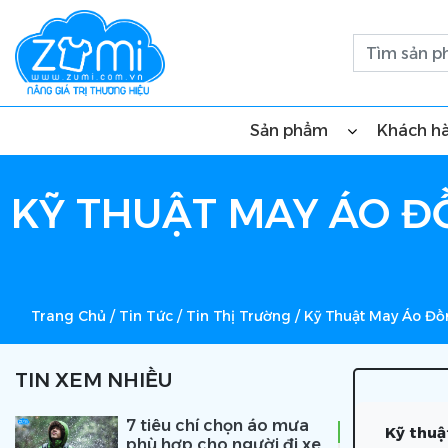
Sản phẩm
Khách h
KỸ THUẬT MAY ÁO Đ
Trang Chủ
/
Tin Tức
/
Tin Thị Trường
/
Kỹ Thuật May Áo Đồ
TIN XEM NHIỀU
7 tiêu chí chọn áo mưa
Kỹ thuậ
phù hợp cho người đi xe