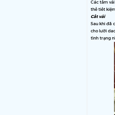
Các tấm vải
thể tiết kiệ
Cắt vải 
Sau khi đã c
cho lưỡi da
tình trạng n