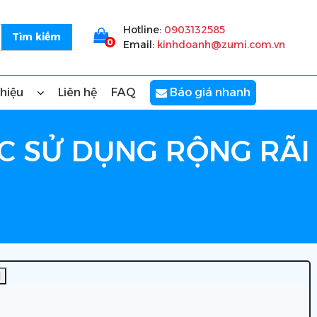
Hotline:
0903132585
0
Email:
kinhdoanh@zumi.com.vn
thiệu
Liên hệ
FAQ
Báo giá nhanh
C SỬ DỤNG RỘNG RÃI
]