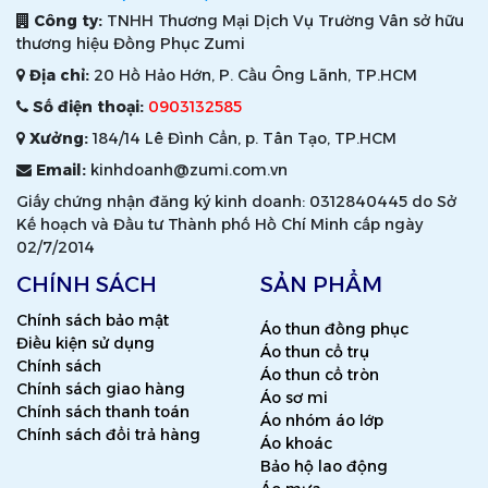
Công ty:
TNHH Thương Mại Dịch Vụ Trường Vân sở hữu
thương hiệu Đồng Phục Zumi
Địa chỉ:
20 Hồ Hảo Hớn, P. Cầu Ông Lãnh, TP.HCM
Số điện thoại:
0903132585
Xưởng:
184/14 Lê Đình Cẩn, p. Tân Tạo, TP.HCM
Email:
kinhdoanh@zumi.com.vn
Giấy chứng nhận đăng ký kinh doanh: 0312840445 do Sở
Kế hoạch và Đầu tư Thành phố Hồ Chí Minh cấp ngày
02/7/2014
CHÍNH SÁCH
SẢN PHẨM
Chính sách bảo mật
Áo thun đồng phục
Điều kiện sử dụng
Áo thun cổ trụ
Chính sách
Áo thun cổ tròn
Chính sách giao hàng
Áo sơ mi
Chính sách thanh toán
Áo nhóm áo lớp
Chính sách đổi trả hàng
Áo khoác
Bảo hộ lao động