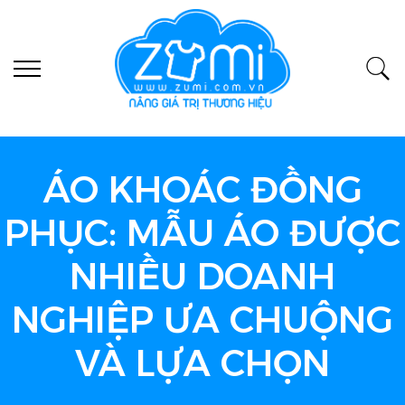
ÁO KHOÁC ĐỒNG
PHỤC: MẪU ÁO ĐƯỢC
NHIỀU DOANH
NGHIỆP ƯA CHUỘNG
VÀ LỰA CHỌN