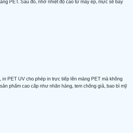
màng PET. Sau đó, nhờ nhiệt độ cao từ máy ép, mực sẽ bay
, in PET UV cho phép in trực tiếp lên màng PET mà không
sản phẩm cao cấp như nhãn hàng, tem chống giả, bao bì mỹ