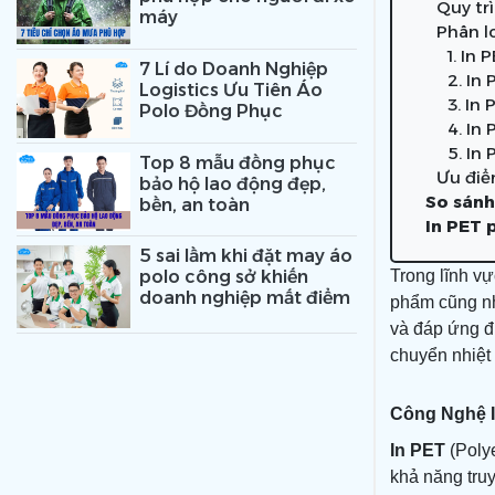
Quy trì
máy
Phân lo
1. In
7 Lí do Doanh Nghiệp
2. In
Logistics Ưu Tiên Áo
3. In
Polo Đồng Phục
4. In
5. In
Top 8 mẫu đồng phục
Ưu điể
bảo hộ lao động đẹp,
So sánh
bền, an toàn
In PET 
5 sai lầm khi đặt may áo
Trong lĩnh vự
polo công sở khiến
doanh nghiệp mất điểm
phẩm cũng như
và đáp ứng 
chuyển nhiệt
Công Nghệ I
In PET
(Polye
khả năng truy