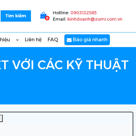
Hotline:
0903132585
0
Email:
kinhdoanh@zumi.com.vn
thiệu
Liên hệ
FAQ
Báo giá nhanh
ẾT VỚI CÁC KỸ THUẬT
]