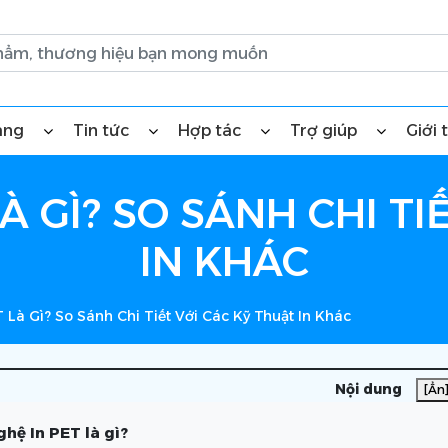
àng
Tin tức
Hợp tác
Trợ giúp
Giới 
À GÌ? SO SÁNH CHI TI
IN KHÁC
Là Gì? So Sánh Chi Tiết Với Các Kỹ Thuật In Khác
Nội dung
[Ẩn
hệ In PET là gì?