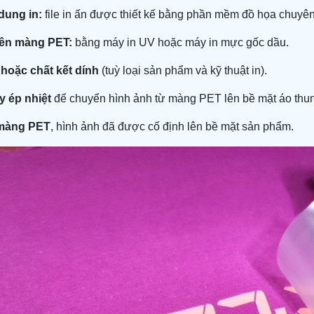
 dung in:
file in ấn được thiết kế bằng phần mềm đồ họa chuyên
lên màng PET:
bằng máy in UV hoặc máy in mực gốc dầu.
hoặc chất kết dính
(tuỳ loại sản phẩm và kỹ thuật in).
 ép nhiệt
để chuyển hình ảnh từ màng PET lên bề mặt áo thun
 màng PET
, hình ảnh đã được cố định lên bề mặt sản phẩm.