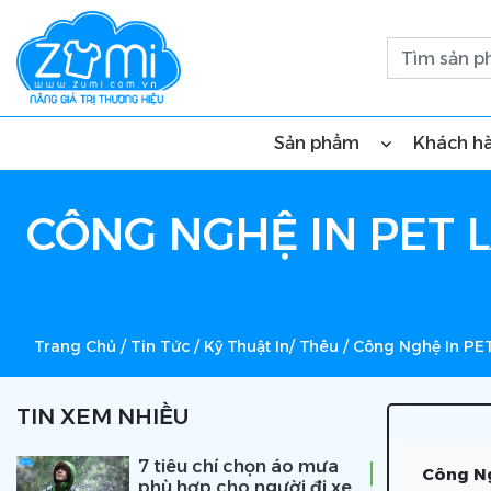
Sản phẩm
Khách h
CÔNG NGHỆ IN PET L
Trang Chủ
/
Tin Tức
/
Kỹ Thuật In/ Thêu
/
Công Nghệ In PET 
TIN XEM NHIỀU
7 tiêu chí chọn áo mưa
Công Ng
phù hợp cho người đi xe