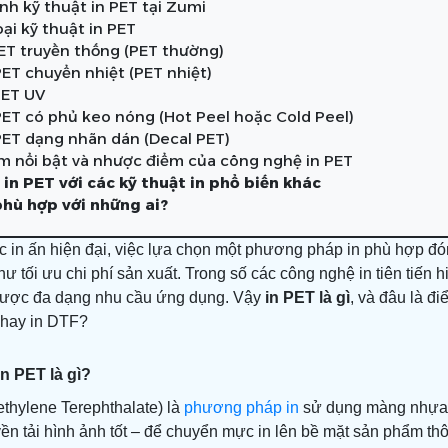
nh kỹ thuật in PET tại Zumi
ại kỹ thuật in PET
 PET truyền thống (PET thường)
 PET chuyển nhiệt (PET nhiệt)
 PET UV
 PET có phủ keo nóng (Hot Peel hoặc Cold Peel)
 PET dạng nhãn dán (Decal PET)
m nổi bật và nhược điểm của công nghệ in PET
 in PET với các kỹ thuật in phổ biến khác
phù hợp với những ai?
c in ấn hiện đại, việc lựa chọn một phương pháp in phù hợp đón
 tối ưu chi phí sản xuất. Trong số các công nghệ in tiên tiến h
được đa dạng nhu cầu ứng dụng. Vậy
in PET là gì
, và đâu là đi
 hay in DTF?
n PET là gì?
thylene Terephthalate) là
phương pháp in
sử dụng màng nhựa PE
ền tải hình ảnh tốt – để chuyển mực in lên bề mặt sản phẩm th