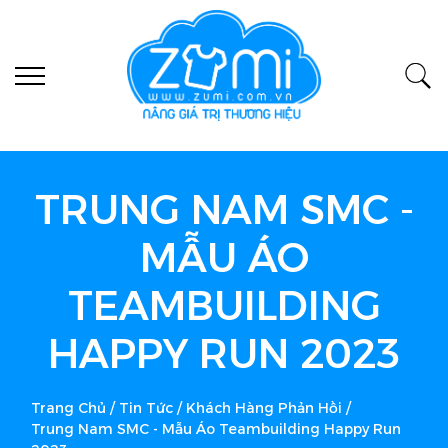
TRUNG NAM SMC -
MẪU ÁO
TEAMBUILDING
HAPPY RUN 2023
Trang Chủ
/
Tin Tức
/
Khách Hàng Phản Hồi
/
Trung Nam SMC - Mẫu Áo Teambuilding Happy Run