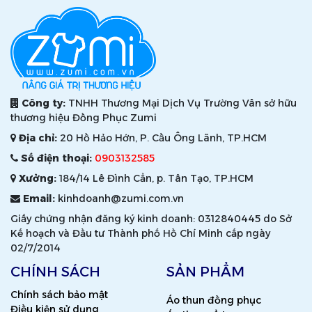
Công ty:
TNHH Thương Mại Dịch Vụ Trường Vân sở hữu
thương hiệu Đồng Phục Zumi
Địa chỉ:
20 Hồ Hảo Hớn, P. Cầu Ông Lãnh, TP.HCM
Số điện thoại:
0903132585
Xưởng:
184/14 Lê Đình Cẩn, p. Tân Tạo, TP.HCM
Email:
kinhdoanh@zumi.com.vn
Giấy chứng nhận đăng ký kinh doanh: 0312840445 do Sở
Kế hoạch và Đầu tư Thành phố Hồ Chí Minh cấp ngày
02/7/2014
CHÍNH SÁCH
SẢN PHẨM
Chính sách bảo mật
Áo thun đồng phục
Điều kiện sử dụng