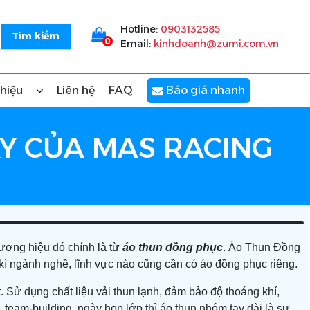
Hotline:
0903132585
0
Email:
kinhdoanh@zumi.com.vn
thiệu
Liên hệ
FAQ
Báo giá nhanh
Y CỦA MAS RACING
ương hiệu đó chính là từ
áo thun đồng phục
. Áo Thun Đồng
ì ngành nghề, lĩnh vực nào cũng cần có áo đồng phục riêng.
. Sử dụng chất liệu vải thun lạnh, đảm bảo độ thoáng khí,
team-building, ngày họp lớp thì áo thun nhóm tay dài là sự