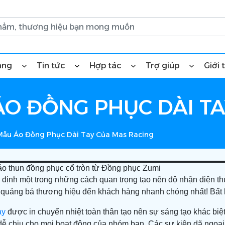
àng
Tin tức
Hợp tác
Trợ giúp
Giới 
O ĐỒNG PHỤC DÀI TA
ẫu Áo Đồng Phục Dài Tay Của Mas Racing
 áo thun đồng phục cổ tròn từ Đồng phục Zumi
 định một trong những cách quan trọng tạo nên độ nhận diện th
 quảng bá thương hiệu đến khách hàng nhanh chóng nhất! Bất k
ay
được in chuyển nhiệt toàn thân tạo nên sự sáng tạo khác biệt
dễ chịu cho mọi hoạt động của nhóm bạn. Các sự kiện dã ngoại, 