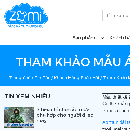
Sản phẩm
Khách h
THAM KHẢO MẪU Á
Trang Chủ
/
Tin Tức
/
Khách Hàng Phản Hồi
/
Tham Khảo M
TIN XEM NHIỀU
Mẫu thiết kế
Có thể khẳng
7 tiêu chí chọn áo mưa
Phục là cách
phù hợp cho người đi xe
máy
Áo thun dài t
thoải mái và 