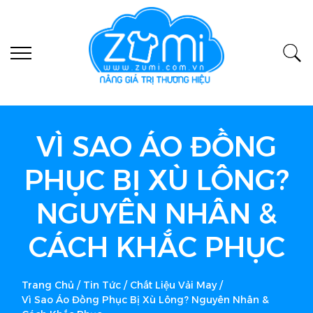
VÌ SAO ÁO ĐỒNG
PHỤC BỊ XÙ LÔNG?
NGUYÊN NHÂN &
CÁCH KHẮC PHỤC
Trang Chủ
/
Tin Tức
/
Chất Liệu Vải May
/
Vì Sao Áo Đồng Phục Bị Xù Lông? Nguyên Nhân &