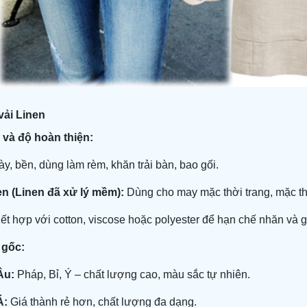
vải Linen
 và độ hoàn thiện:
y, bền, dùng làm rèm, khăn trải bàn, bao gối.
n (Linen đã xử lý mềm):
Dùng cho may mặc thời trang, mặc th
t hợp với cotton, viscose hoặc polyester để hạn chế nhăn và g
 gốc:
Âu:
Pháp, Bỉ, Ý – chất lượng cao, màu sắc tự nhiên.
Á:
Giá thành rẻ hơn, chất lượng đa dạng.