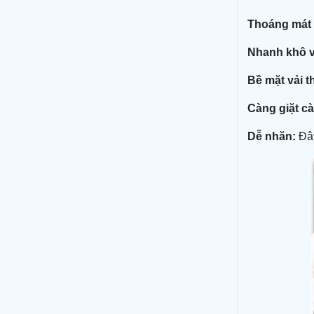
Thoáng mát v
Nhanh khô v
Bề mặt vải t
Càng giặt c
Dễ nhăn:
Đây