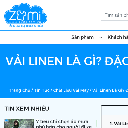
Sản phẩm
Khách h
VẢI LINEN LÀ GÌ? Đ
Trang Chủ
/
Tin Tức
/
Chất Liệu Vải May
/
Vải Linen Là Gì?
TIN XEM NHIỀU
7 tiêu chí chọn áo mưa
1. Vải Li
phù hợp cho người đi xe