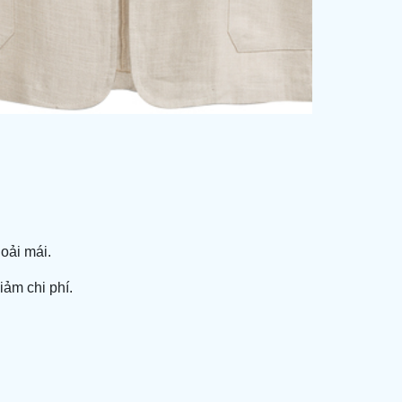
oải mái.
iảm chi phí.