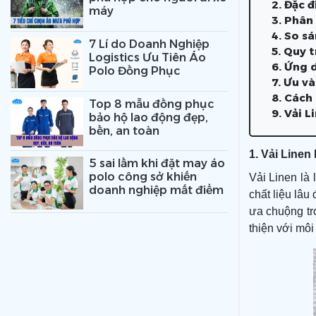
2. Đặc đ
máy
3. Phân 
4. So s
7 Lí do Doanh Nghiệp
5. Quy t
Logistics Ưu Tiên Áo
6. Ứng 
Polo Đồng Phục
7. Ưu v
8. Cách
Top 8 mẫu đồng phục
9. Vải L
bảo hộ lao động đẹp,
bền, an toàn
1. Vải Linen 
5 sai lầm khi đặt may áo
polo công sở khiến
Vải Linen là 
doanh nghiệp mất điểm
chất liệu lâu
ưa chuộng tro
thiện với môi