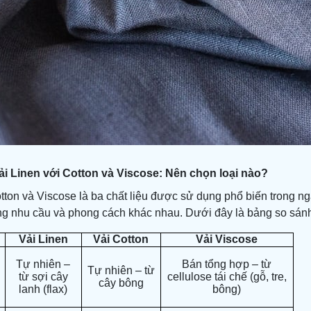
ải Linen với Cotton và Viscose: Nên chọn loại nào?
tton và Viscose là ba chất liệu được sử dụng phổ biến trong ngà
g nhu cầu và phong cách khác nhau. Dưới đây là bảng so sánh c
Vải Linen
Vải Cotton
Vải Viscose
Tự nhiên –
Bán tổng hợp – từ
Tự nhiên – từ
từ sợi cây
cellulose tái chế (gỗ, tre,
cây bông
lanh (flax)
bông)