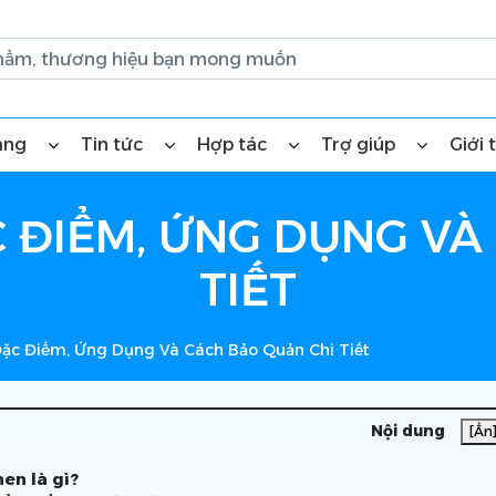
àng
Tin tức
Hợp tác
Trợ giúp
Giới 
ẶC ĐIỂM, ỨNG DỤNG V
TIẾT
 Đặc Điểm, Ứng Dụng Và Cách Bảo Quản Chi Tiết
Nội dung
[Ẩn
nen là gì?