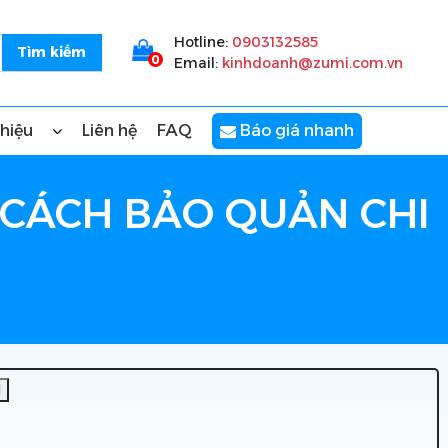
Hotline:
0903132585
0
Email:
kinhdoanh@zumi.com.vn
thiệu
Liên hệ
FAQ
Báo giá nhanh
À CÁCH BẢO QUẢN CHI
]