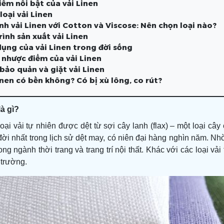
iểm nổi bật của vải Linen
loại vải Linen
ánh vải Linen với Cotton và Viscose: Nên chọn loại nào?
rình sản xuất vải Linen
dụng của vải Linen trong đời sống
à nhược điểm của vải Linen
 bảo quản và giặt vải Linen
inen có bền không? Có bị xù lông, co rút?
là gì?
loại vải tự nhiên được dệt từ sợi cây lanh (flax) – một loại c
 đời nhất trong lịch sử dệt may, có niên đại hàng nghìn năm. Nh
ng ngành thời trang và trang trí nội thất. Khác với các loại v
 trường.